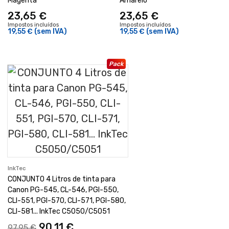
Magenta
Amarelo
23,65 €
23,65 €
Impostos incluídos
Impostos incluídos
19,55 €
(sem IVA)
19,55 €
(sem IVA)
Pack
InkTec
CONJUNTO 4 Litros de tinta para
Canon PG-545, CL-546, PGI-550,
CLI-551, PGI-570, CLI-571, PGI-580,
CLI-581... InkTec C5050/C5051
90,11 €
97,95 €