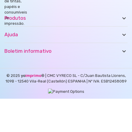

Produtos

Ajuda

Boletim informativo
© 2025
yo
imprimo
®
| CMC VYRECO SL - C/Juan Bautista Llorens,
109B - 12540 Vila-Real (Castellón) ESPANHA | Nº IVA: ESB12458089