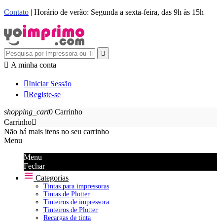
Contato
| Horário de verão: Segunda a sexta-feira, das 9h às 15h


A minha conta

Iniciar Sessão

Registe-se
shopping_cart
0
Carrinho
Carrinho

Não há mais itens no seu carrinho
Menu
Menu
Fechar
Categorias
Tintas para impressoras
Tintas de Plotter
Tinteiros de impressora
Tinteiros de Plotter
Recargas de tinta