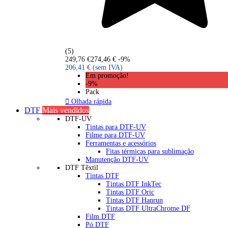
(5)
249,76 €
274,46 €
-9%
206,41 €
(sem IVA)
Em promoção!
-9%
Pack

Olhada rápida
DTF
Mais vendidos
DTF-UV
Tintas para DTF-UV
Filme para DTF-UV
Ferramentas e acessórios
Fitas térmicas para sublimação
Manutenção DTF-UV
DTF Têxtil
Tintas DTF
Tintas DTF InkTec
Tintas DTF Oric
Tintas DTF Hanrun
Tintas DTF UltraChrome DF
Film DTF
Pó DTF