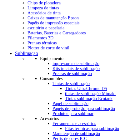
Chips de plotadora
Limpeza de tintas
Acessórios de tinta
Caixas de manutenção Epson
Papéis de impressão especiais
escritório e papelaria
Baterias, Baterias e Carregadores
Filamentos 3D
Prensas térmicas
Plotter de corte de vinil
Sublimaçao
Equipamento
impressoras de sublimação
Kits iniciais de sublimação
Prensas de sublimação
Consumibles
Tintas de sublimação
Tintas UltraChrome DS
tintas de sublimação Mimaki
Tintas sublimação Ecotank
Papel de sublimação
Papéis de proteção para sublimação
Produtos para sublimar
Acessórios
Ferramentas e acessórios
Fitas térmicas para sublimação
Manutenção de sublimação
Perfis de cores ICC