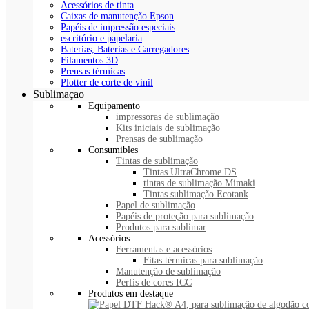
Acessórios de tinta
Caixas de manutenção Epson
Papéis de impressão especiais
escritório e papelaria
Baterias, Baterias e Carregadores
Filamentos 3D
Prensas térmicas
Plotter de corte de vinil
Sublimaçao
Equipamento
impressoras de sublimação
Kits iniciais de sublimação
Prensas de sublimação
Consumibles
Tintas de sublimação
Tintas UltraChrome DS
tintas de sublimação Mimaki
Tintas sublimação Ecotank
Papel de sublimação
Papéis de proteção para sublimação
Produtos para sublimar
Acessórios
Ferramentas e acessórios
Fitas térmicas para sublimação
Manutenção de sublimação
Perfis de cores ICC
Produtos em destaque