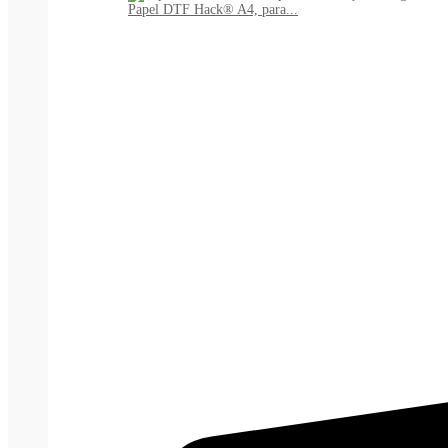
Papel DTF Hack® A4, para...