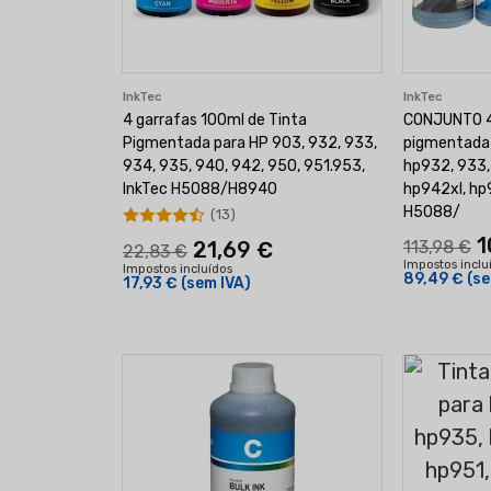
InkTec
InkTec
4 garrafas 100ml de Tinta
CONJUNTO 4 
Pigmentada para HP 903, 932, 933,
pigmentada 
934, 935, 940, 942, 950, 951.953,
hp932, 933,
InkTec H5088/H8940
hp942xl, hp
H5088/
(13)
1
21,69 €
113,98 €
22,83 €
Impostos inclu
Impostos incluídos
89,49 €
(se
17,93 €
(sem IVA)