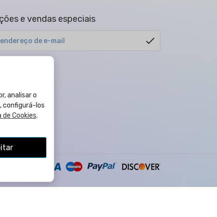
ões e vendas especiais
check
alquer momento.
cidade
.
r, analisar o
, configurá-los
a de Cookies
.
itar