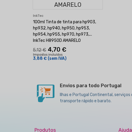
InkTec
100ml Tinta de tinta para hp903,
hp932, hp940, hp950, hp953,
hp954, hp955, hp970, hp973,...
InkTec H8950D AMARELO
4,70 €
5,12 €
Impostos incluídos
3,88 €
(sem IVA)
Envios para todo Portugal
Ilhas e Portugal Continental, serviços
transporte rápido e barato.
Produtos
Ajuda