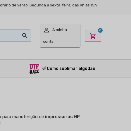
Horário de verão: Segunda a sexta-feira, das 9h às 15h

A minha
0

shopping_cart
conta
💡
Como sublimar algodão
omo para manutenção de
impressoras HP
!