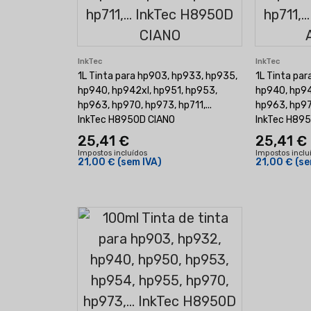
InkTec
InkTec
1L Tinta para hp903, hp933, hp935,
1L Tinta pa
hp940, hp942xl, hp951, hp953,
hp940, hp94
hp963, hp970, hp973, hp711,...
hp963, hp970
InkTec H8950D CIANO
InkTec H89
25,41 €
25,41 €
Impostos incluídos
Impostos inclu
21,00 €
(sem IVA)
21,00 €
(se