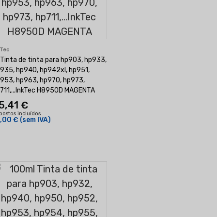
kTec
 Tinta de tinta para hp903, hp933,
935, hp940, hp942xl, hp951,
953, hp963, hp970, hp973,
711,...InkTec H8950D MAGENTA
5,41 €
postos incluídos
,00 €
(sem IVA)