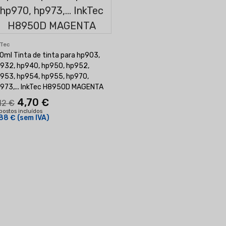
kTec
0ml Tinta de tinta para hp903,
932, hp940, hp950, hp952,
953, hp954, hp955, hp970,
973,... InkTec H8950D MAGENTA
4,70 €
12 €
postos incluídos
88 €
(sem IVA)