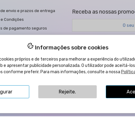
de envio e prazos de entrega
Receba as nossas promoç
 e Condições
s de pagamento seguros
a de cookies
Pode cancelar a subscrição a qu
a de Privacidade
Li e aceito a
política de priva
Informações sobre cookies
ões de compra
ookies próprios e de terceiros para melhorar a experiência do utilizado
egal
 e apresentar publicidade personalizada. O utilizador pode aceitá-los
los conforme preferir. Para mais informações, consulte a nossa
Polític
a de acessibilidade
te-nos
igurar
Rejeite.
Ace
ta Llorens, 109B - 12540 Vila-Real (Castellón) ESPANHA | Nº IVA: