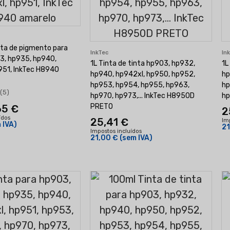
nta de pigmento para
InkTec
In
3, hp935, hp940,
1L Tinta de tinta hp903, hp932,
1L
951, InkTec H8940
hp940, hp942xl, hp950, hp952,
hp
hp953, hp954, hp955, hp963,
hp
(5)
hp970, hp973,... InkTec H8950D
hp
PRETO
65 €
2
ídos
25,41 €
Im
 IVA)
21
Impostos incluídos
21,00 €
(sem IVA)