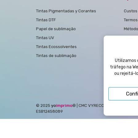
Tintas Pigmentadas y Corantes
Custos 
Tintas DTF
Termos
Papel de sublimação
Método
Tintas UV
Polític
Tintas Ecossolventes
polític
Tintas de sublimação
Condiç
Utilizamos c
Aviso L
tráfego na Web
ou rejeitá-
Polític
Contac
Conf
© 2025
yo
imprimo
®
| CMC VYRECO SL - C/Juan Bautis
ESB12458089