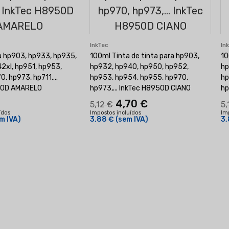
InkTec
In
ra hp903, hp933, hp935,
100ml Tinta de tinta para hp903,
10
2xl, hp951, hp953,
hp932, hp940, hp950, hp952,
hp
, hp973, hp711,...
hp953, hp954, hp955, hp970,
hp
50D AMARELO
hp973,... InkTec H8950D CIANO
hp
4,70 €
5,12 €
5,
ídos
Impostos incluídos
Im
m IVA)
3,88 €
(sem IVA)
3,