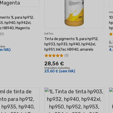
In
gmento 1L para hp912,
10
5, hp940, hp942xl,
hp
ec H8940, Magenta
hp
(1)
InkTec
Tinta de pigmento 1L para hp912,
5,
hp933, hp935, hp940, hp942xl,
ídos
Im
hp951, InkTec H8940, amarelo
m IVA)
4,
(1)
28,56 €
Impostos incluídos
23,60 €
(sem IVA)