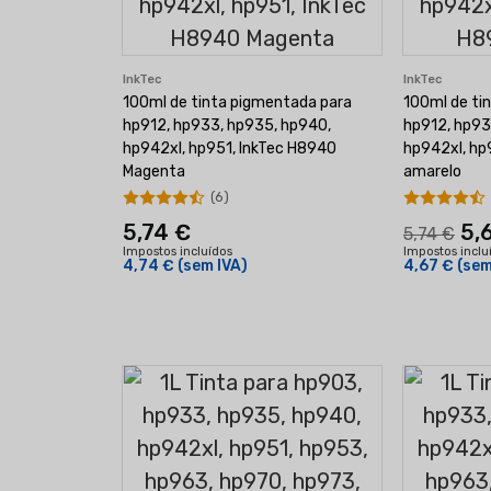
InkTec
InkTec
100ml de tinta pigmentada para
100ml de ti
hp912, hp933, hp935, hp940,
hp912, hp93
hp942xl, hp951, InkTec H8940
hp942xl, hp
Magenta
amarelo
(6)
5,74 €
5,
5,74 €
Impostos incluídos
Impostos inclu
4,74 €
(sem IVA)
4,67 €
(sem