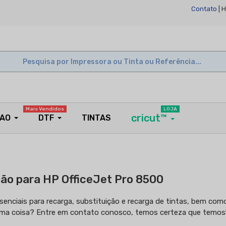
Contato
| 
Mais Vendidos
LOJA
cricut™
ÇAO
DTF
TINTAS
ção para HP OfficeJet Pro 8500
ssenciais para recarga, substituição e recarga de tintas, bem c
guma coisa? Entre em contato conosco, temos certeza que temos