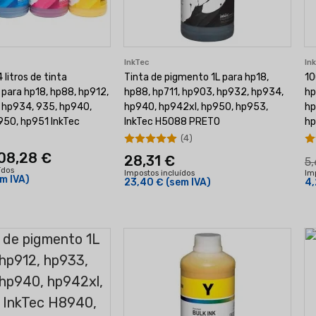
InkTec
In
litros de tinta
Tinta de pigmento 1L para hp18,
10
para hp18, hp88, hp912,
hp88, hp711, hp903, hp932, hp934,
hp
 hp934, 935, hp940,
hp940, hp942xl, hp950, hp953,
hp
950, hp951 InkTec
InkTec H5088 PRETO
hp
(4)
08,28 €
28,31 €
5,
ídos
Impostos incluídos
Im
m IVA)
23,40 €
(sem IVA)
4,