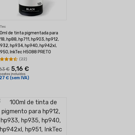
kTec
0ml de tinta pigmentada para
18, hp88, hp711, hp903, hp912,
932, hp934, hp940, hp942xl,
950, InkTec H5088 PRETO
(22)
5,16 €
63 €
postos incluídos
27 €
(sem IVA)