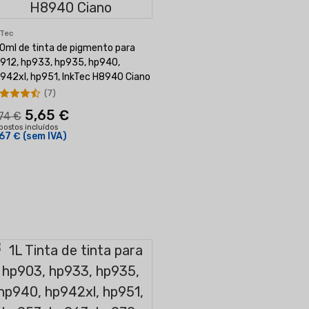
kTec
0ml de tinta de pigmento para
912, hp933, hp935, hp940,
942xl, hp951, InkTec H8940 Ciano
(7)
5,65 €
74 €
postos incluídos
67 €
(sem IVA)