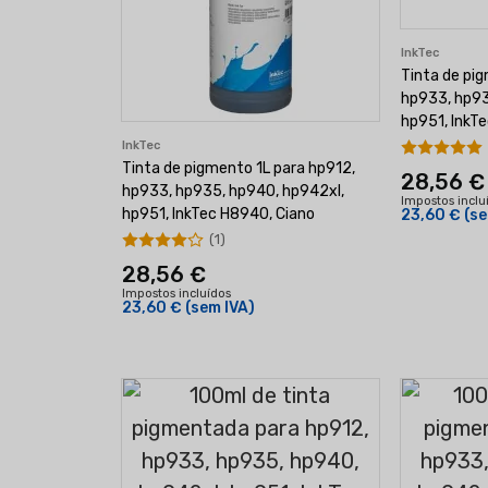
InkTec
Tinta de pi
hp933, hp93
hp951, InkT
InkTec
Tinta de pigmento 1L para hp912,
28,56 €
hp933, hp935, hp940, hp942xl,
Impostos inclu
hp951, InkTec H8940, Ciano
23,60 €
(se
(1)
28,56 €
Impostos incluídos
23,60 €
(sem IVA)