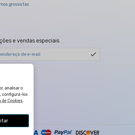
mos grossistas
ões e vendas especiais
check
alquer momento.
cidade
.
r, analisar o
, configurá-los
a de Cookies
.
itar