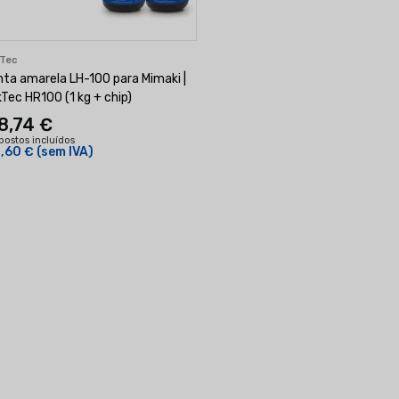
kTec
nta amarela LH-100 para Mimaki |
kTec HR100 (1 kg + chip)
8,74 €
postos incluídos
,60 €
(sem IVA)