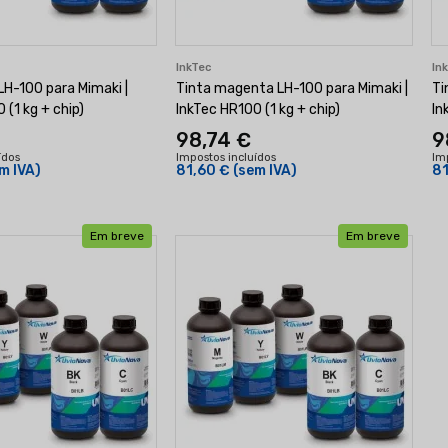
InkTec
In
LH-100 para Mimaki |
Tinta magenta LH-100 para Mimaki |
Ti
 (1 kg + chip)
InkTec HR100 (1 kg + chip)
In
98,74 €
9
ídos
Impostos incluídos
Im
m IVA)
81,60 €
(sem IVA)
81
Em breve
Em breve