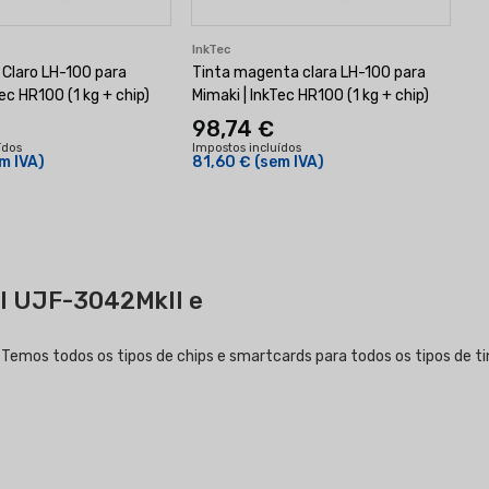
InkTec
 Claro LH-100 para
Tinta magenta clara LH-100 para
Tec HR100 (1 kg + chip)
Mimaki | InkTec HR100 (1 kg + chip)
98,74 €
ídos
Impostos incluídos
m IVA)
81,60 €
(sem IVA)
KI UJF-3042MkII e
S? Temos todos os tipos de chips e smartcards para todos os tipos de 