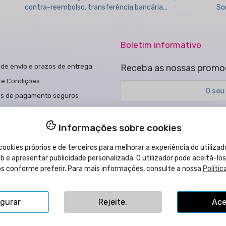
contra-reembolso, transferência bancária...
So
Boletim informativo
de envio e prazos de entrega
Receba as nossas promoç
 e Condições
s de pagamento seguros
a de cookies
Pode cancelar a subscrição a qu
a de Privacidade
Li e aceito a
política de priva
Informações sobre cookies
ões de compra
ookies próprios e de terceiros para melhorar a experiência do utilizado
egal
 e apresentar publicidade personalizada. O utilizador pode aceitá-los
los conforme preferir. Para mais informações, consulte a nossa
Polític
a de acessibilidade
te-nos
igurar
Rejeite.
Ace
ta Llorens, 109B - 12540 Vila-Real (Castellón) ESPANHA | Nº IVA: