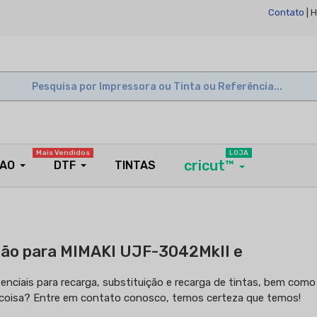
Contato
| 
Mais Vendidos
LOJA
cricut™
ÇAO
DTF
TINTAS
ição para MIMAKI UJF-3042MkII e
senciais para recarga, substituição e recarga de tintas, bem co
 coisa? Entre em contato conosco, temos certeza que temos!