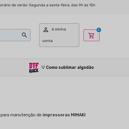
Horário de verão: Segunda a sexta-feira, das 9h às 15h

A minha
0

shopping_cart
conta
💡
Como sublimar algodão
mo para manutenção de
impressoras MIMAKI