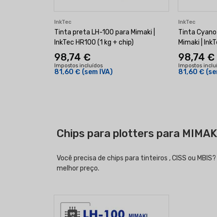
InkTec
InkTec
Tinta preta LH-100 para Mimaki |
Tinta Cyano
InkTec HR100 (1 kg + chip)
Mimaki | Ink
98,74 €
98,74 €
Impostos incluídos
Impostos inclu
81,60 €
(sem IVA)
81,60 €
(se
Chips para plotters para MIMA
Você precisa de chips para tinteiros , CISS ou MBI
melhor preço.