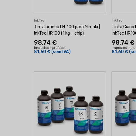
InkTec
InkTec
Tinta branca LH-100 para Mimaki |
Tinta Ciano 
InkTec HR100 (1 kg + chip)
InkTec HR100
98,74 €
98,74 €
Impostos incluídos
Impostos inclu
81,60 €
(sem IVA)
81,60 €
(se