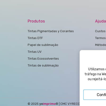
Produtos
Ajuda
Tintas Pigmentadas y Corantes
Custos 
Tintas DTF
Termos
Papel de sublimação
Método
Tintas UV
Polític
Tintas Ecossolventes
polític
Tintas de sublimação
Condiç
Utilizamos c
Aviso L
tráfego na Web
ou rejeitá-
Polític
Contac
Conf
© 2025
yo
imprimo
®
| CMC VYRECO SL - C/Juan Bautis