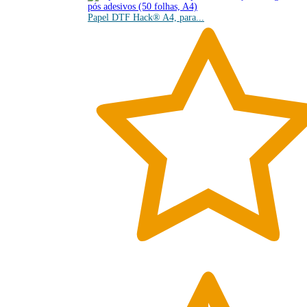
Papel DTF Hack® A4, para...