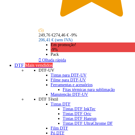
(5)
249,76 €
274,46 €
-9%
206,41 €
(sem IVA)
Em promoção!
-9%
Pack

Olhada rápida
DTF
Mais vendidos
DTF-UV
Tintas para DTF-UV
Filme para DTF-UV
Ferramentas e acessórios
Fitas térmicas para sublimação
Manutenção DTF-UV
DTF Têxtil
Tintas DTF
Tintas DTF InkTec
Tintas DTF Oric
Tintas DTF Hanrun
Tintas DTF UltraChrome DF
Film DTF
Pó DTF