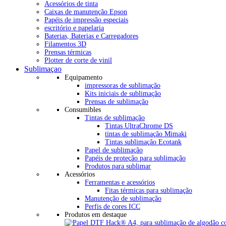
Acessórios de tinta
Caixas de manutenção Epson
Papéis de impressão especiais
escritório e papelaria
Baterias, Baterias e Carregadores
Filamentos 3D
Prensas térmicas
Plotter de corte de vinil
Sublimaçao
Equipamento
impressoras de sublimação
Kits iniciais de sublimação
Prensas de sublimação
Consumibles
Tintas de sublimação
Tintas UltraChrome DS
tintas de sublimação Mimaki
Tintas sublimação Ecotank
Papel de sublimação
Papéis de proteção para sublimação
Produtos para sublimar
Acessórios
Ferramentas e acessórios
Fitas térmicas para sublimação
Manutenção de sublimação
Perfis de cores ICC
Produtos em destaque