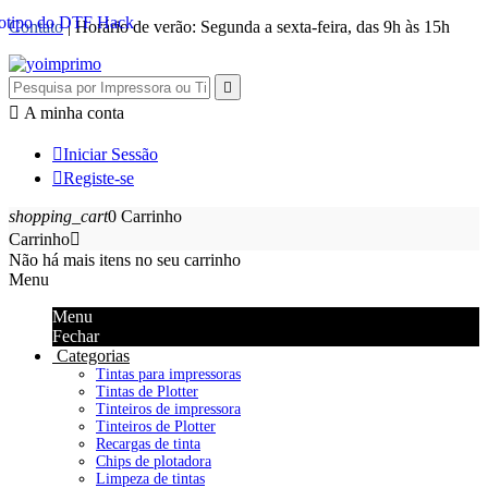
Contato
| Horário de verão: Segunda a sexta-feira, das 9h às 15h


A minha conta

Iniciar Sessão

Registe-se
shopping_cart
0
Carrinho
Carrinho

Não há mais itens no seu carrinho
Menu
Menu
Fechar
Categorias
Tintas para impressoras
Tintas de Plotter
Tinteiros de impressora
Tinteiros de Plotter
Recargas de tinta
Chips de plotadora
Limpeza de tintas