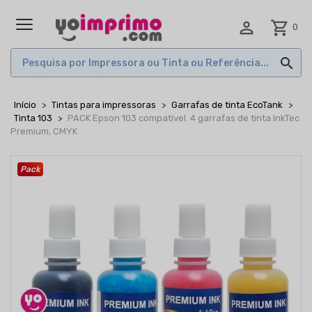

shopping_cart
0
MENU

Início
Tintas para impressoras
Garrafas de tinta EcoTank
Tinta 103
PACK Epson 103 compatível. 4 garrafas de tinta InkTec
Premium, CMYK
Pack