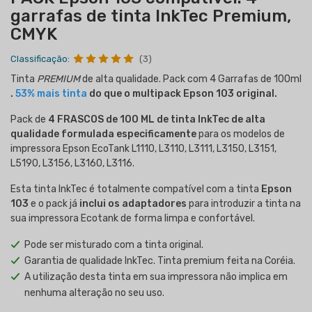
garrafas de tinta InkTec Premium,
CMYK
Classificação:
(3)
Tinta
PREMIUM
de alta qualidade. Pack com 4 Garrafas de 100ml
.
53% mais tinta
do que o multipack Epson 103 original.
Pack de
4 FRASCOS de 100 ML de tinta InkTec de alta
qualidade
formulada especificamente
para os modelos de
impressora Epson EcoTank L1110, L3110, L3111, L3150, L3151,
L5190, L3156, L3160, L3116.
Esta tinta InkTec é totalmente compatível com a tinta
Epson
103
e o pack já
inclui os adaptadores
para introduzir a tinta na
sua impressora Ecotank de forma limpa e confortável.
Pode ser misturado com a tinta original.
Garantia de qualidade InkTec. Tinta premium feita na Coréia.
A utilização desta tinta em sua impressora não implica em
nenhuma alteração no seu uso.