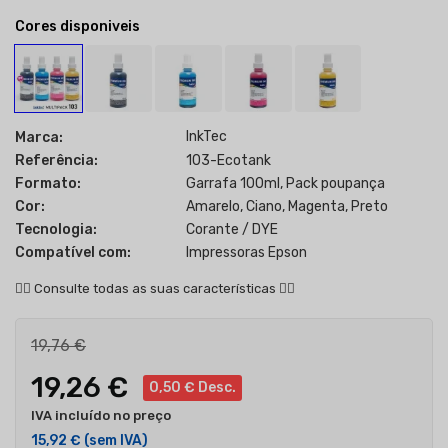
Cores disponiveis
InkTec
Marca:
Referência:
103-Ecotank
Formato:
Garrafa 100ml, Pack poupança
Cor:
Amarelo, Ciano, Magenta, Preto
Tecnologia:
Corante / DYE
Compatível com:
Impressoras Epson
👇🏻
Consulte todas as suas características
👇🏻
19,76 €
19,26 €
0,50 € Desc.
IVA incluído no preço
15,92 €
(sem IVA)