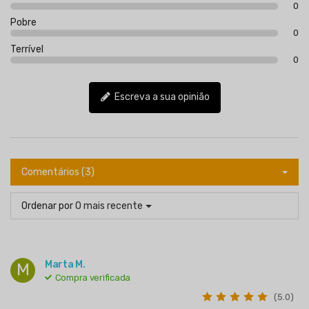
0
Pobre
0
Terrível
0
Escreva a sua opinião
Comentários (3)
Ordenar por
O mais recente
Marta M.
M
Compra verificada
(5.0)