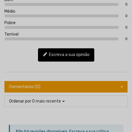
0
Médio
0
Pobre
0
Terrível
0
Escreva a sua opinião
Comentários (0)
Ordenar por
O mais recente
Não há revisões disponíveis.
Escreva a sua crítica.