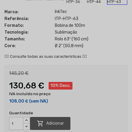
InkTec
Marca:
Referência:
ITP-HTP-63
Formato:
Bobina de 100m
Tecnologia:
Sublimação
Tamanho:
Rolo 63″ (160 cm)
Core:
Ø 2" (50,8 mm)
👇🏻
Consulte todas as suas características
👇🏻
145,20 €
130,68 €
10% Desc.
IVA incluído no preço
108,00 €
(sem IVA)
Quantidade

Adicionar