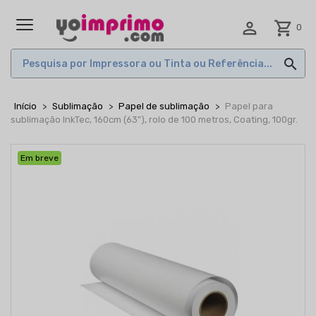

shopping_cart
0
MENU

Início
Sublimação
Papel de sublimação
Papel para
sublimação InkTec, 160cm (63"), rolo de 100 metros, Coating, 100gr.
Em breve