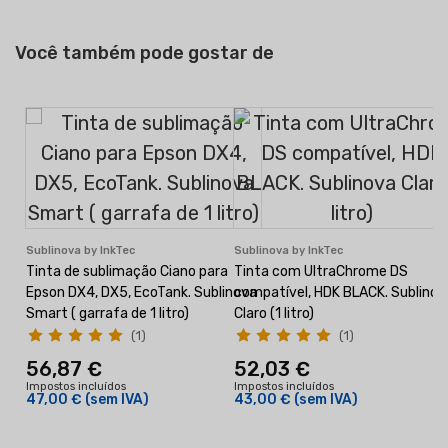
Você também pode gostar de
Sublinova by InkTec
Sublinova by InkTec
Tinta de sublimação Ciano para
Tinta com UltraChrome DS
Epson DX4, DX5, EcoTank. Sublinova
compatível, HDK BLACK. Sublinov
Smart ( garrafa de 1 litro)
Claro (1 litro)
(1)
(1)
56,87 €
52,03 €
I
Impostos incluídos
Impostos incluídos
47,00 €
(sem IVA)
43,00 €
(sem IVA)