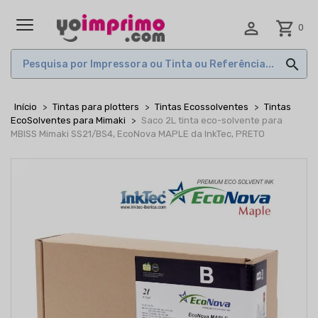

shopping_cart
0
MENU

Início
Tintas para plotters
Tintas Ecossolventes
Tintas
EcoSolventes para Mimaki
Saco 2L tinta eco-solvente para
MBISS Mimaki SS21/BS4, EcoNova MAPLE da InkTec, PRETO