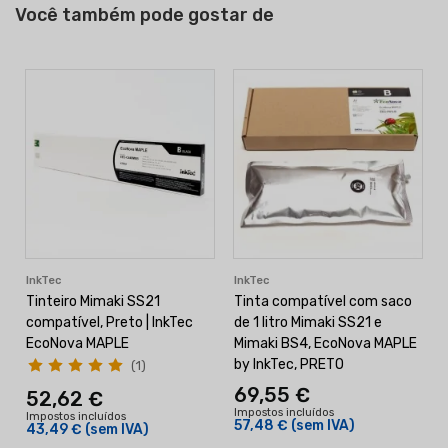
Você também pode gostar de
InkTec
InkTec
Tinteiro Mimaki SS21
Tinta compatível com saco
compatível, Preto | InkTec
de 1 litro Mimaki SS21 e
EcoNova MAPLE
Mimaki BS4, EcoNova MAPLE
by InkTec, PRETO
(
(1)
69,55 €
52,62 €
Impostos incluídos
I
Impostos incluídos
57,48 €
(sem IVA)
43,49 €
(sem IVA)