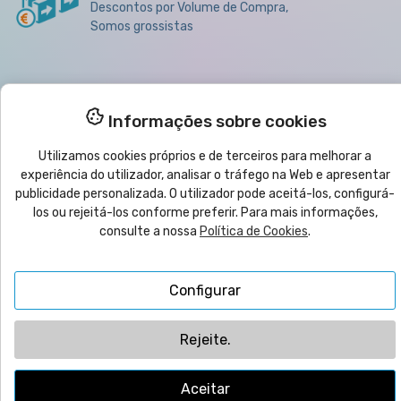
Descontos por Volume de Compra,
Somos grossistas

Produtos
Informações sobre cookies
Utilizamos cookies próprios e de terceiros para melhorar a

Ajuda
experiência do utilizador, analisar o tráfego na Web e apresentar
publicidade personalizada. O utilizador pode aceitá-los, configurá-

los ou rejeitá-los conforme preferir. Para mais informações,
Boletim informativo
consulte a nossa
Política de Cookies
.
© 2025
yo
imprimo
®
| CMC VYRECO SL - C/Juan Bautista Llorens,
Configurar
109B - 12540 Vila-Real (Castellón) ESPANHA | Nº IVA: ESB12458089
Rejeite.
Aceitar