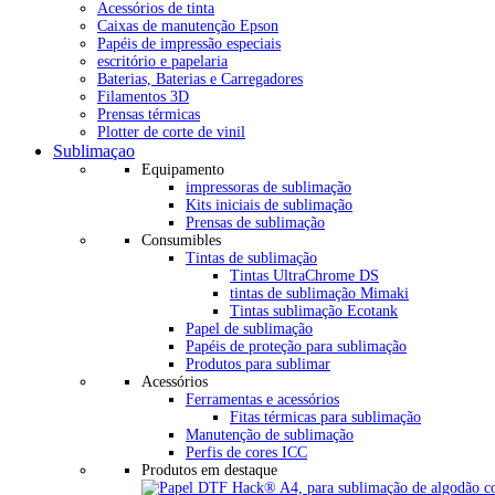
Acessórios de tinta
Caixas de manutenção Epson
Papéis de impressão especiais
escritório e papelaria
Baterias, Baterias e Carregadores
Filamentos 3D
Prensas térmicas
Plotter de corte de vinil
Sublimaçao
Equipamento
impressoras de sublimação
Kits iniciais de sublimação
Prensas de sublimação
Consumibles
Tintas de sublimação
Tintas UltraChrome DS
tintas de sublimação Mimaki
Tintas sublimação Ecotank
Papel de sublimação
Papéis de proteção para sublimação
Produtos para sublimar
Acessórios
Ferramentas e acessórios
Fitas térmicas para sublimação
Manutenção de sublimação
Perfis de cores ICC
Produtos em destaque