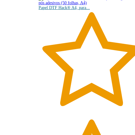
Papel DTF Hack® A4, para...