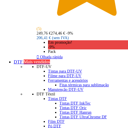
(5)
249,76 €
274,46 €
-9%
206,41 €
(sem IVA)
Em promoção!
-9%
Pack

Olhada rápida
DTF
Mais vendidos
DTF-UV
Tintas para DTF-UV
Filme para DTF-UV
Ferramentas e acessórios
Fitas térmicas para sublimação
Manutenção DTF-UV
DTF Têxtil
Tintas DTF
Tintas DTF InkTec
Tintas DTF Oric
Tintas DTF Hanrun
Tintas DTF UltraChrome DF
Film DTF
Pó DTF