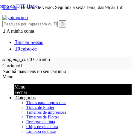
Contato
| Horário de verão: Segunda a sexta-feira, das 9h às 15h


A minha conta

Iniciar Sessão

Registe-se
shopping_cart
0
Carrinho
Carrinho

Não há mais itens no seu carrinho
Menu
Menu
Fechar
Categorias
Tintas para impressoras
Tintas de Plotter
Tinteiros de impressora
Tinteiros de Plotter
Recargas de tinta
Chips de plotadora
Limpeza de tintas