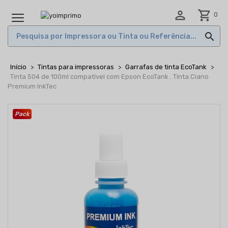

shopping_cart
0
MENU

Início
Tintas para impressoras
Garrafas de tinta EcoTank
Tinta 504 de 100ml compatível com Epson EcoTank . Tinta Ciano
Premium InkTec
Pack