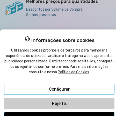
Melhores preços para quantidades
Descontos por Volume de Compra,
Somos grossistas

Informações sobre cookies
Produtos
Utilizamos cookies próprios e de terceiros para melhorar a

Ajuda
experiência do utilizador, analisar o tráfego na Web e apresentar
publicidade personalizada. O utilizador pode aceitá-los, configurá-
los ou rejeitá-los conforme preferir. Para mais informações,

Boletim informativo
consulte a nossa
Política de Cookies
.
© 2025
yo
imprimo
®
| CMC VYRECO SL - C/Juan Bautista Llorens,
Configurar
109B - 12540 Vila-Real (Castellón) ESPANHA | Nº IVA: ESB12458089
Rejeite.