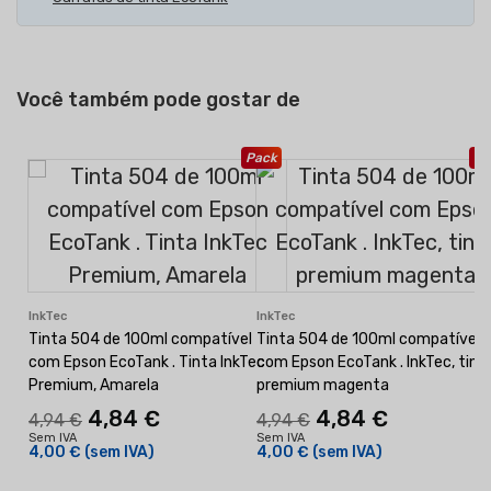
Você também pode gostar de
Pack
Pa
InkTec
InkTec
Tinta 504 de 100ml compatível
Tinta 504 de 100ml compatível
com Epson EcoTank . Tinta InkTec
com Epson EcoTank . InkTec, tint
Premium, Amarela
premium magenta
4,84 €
4,84 €
4,94 €
4,94 €
Sem IVA
Sem IVA
4,00 €
(sem IVA)
4,00 €
(sem IVA)