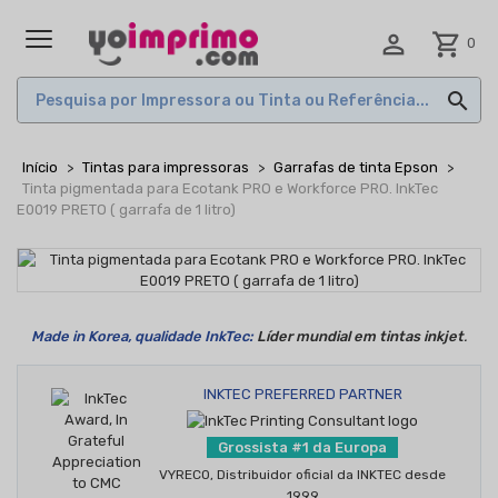

shopping_cart
0
MENU

Início
Tintas para impressoras
Garrafas de tinta Epson
Tinta pigmentada para Ecotank PRO e Workforce PRO. InkTec
E0019 PRETO ( garrafa de 1 litro)
Made in Korea
, qualidade InkTec:
Líder mundial em tintas inkjet
.
INKTEC PREFERRED PARTNER
Grossista #1 da Europa
VYRECO, Distribuidor oficial da INKTEC desde
1999