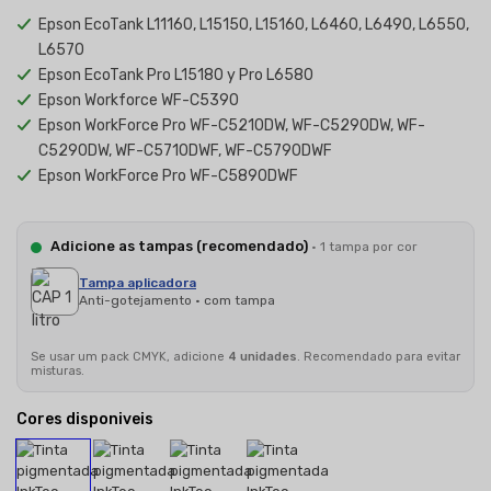
Epson EcoTank L11160, L15150, L15160, L6460, L6490, L6550,
L6570
Epson EcoTank Pro L15180 y Pro L6580
Epson Workforce WF-C5390
Epson WorkForce Pro WF-C5210DW, WF-C5290DW, WF-
C5290DW, WF-C5710DWF, WF-C5790DWF
Epson WorkForce Pro WF-C5890DWF
Adicione as tampas (recomendado)
· 1 tampa por cor
Tampa aplicadora
Anti-gotejamento · com tampa
Se usar um pack CMYK, adicione
4 unidades
. Recomendado para evitar
misturas.
Cores disponiveis