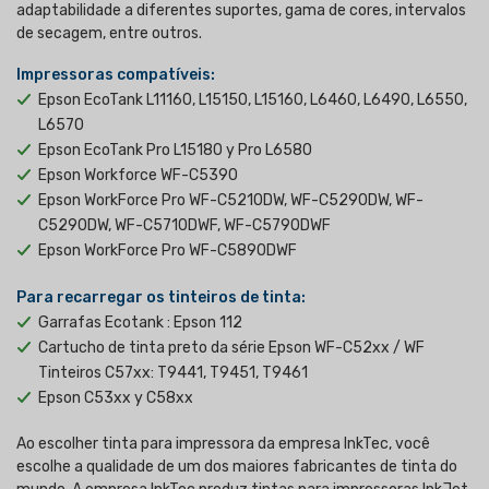
adaptabilidade a diferentes suportes, gama de cores, intervalos
de secagem, entre outros.
Impressoras compatíveis:
Epson EcoTank L11160, L15150, L15160, L6460, L6490, L6550,
L6570
Epson EcoTank Pro L15180 y Pro L6580
Epson Workforce WF-C5390
Epson WorkForce Pro WF-C5210DW, WF-C5290DW, WF-
C5290DW, WF-C5710DWF, WF-C5790DWF
Epson WorkForce Pro WF-C5890DWF
Para recarregar os tinteiros de tinta:
Garrafas Ecotank : Epson 112
Cartucho de tinta preto da série Epson WF-C52xx / WF
Tinteiros C57xx: T9441, T9451, T9461
Epson C53xx y C58xx
Ao escolher tinta para impressora da empresa InkTec, você
escolhe a qualidade de um dos maiores fabricantes de tinta do