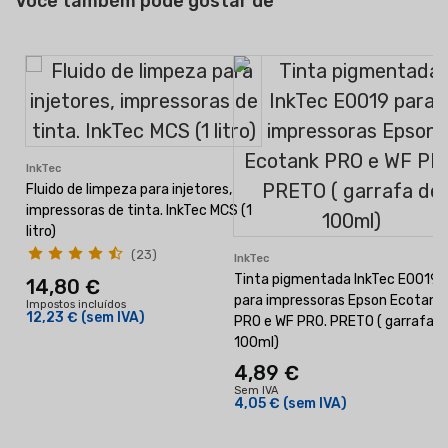
Você também pode gostar de
InkTec
Fluido de limpeza para injetores,
impressoras de tinta. InkTec MCS (1
litro)
(23)
InkTec
Tinta pigmentada InkTec E0019
14,80 €
para impressoras Epson Ecotank
Impostos incluídos
12,23 €
(sem IVA)
PRO e WF PRO. PRETO ( garrafa d
100ml)
4,89 €
Sem IVA
4,05 €
(sem IVA)
I