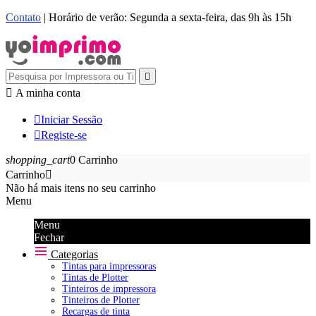
Contato
| Horário de verão: Segunda a sexta-feira, das 9h às 15h


A minha conta

Iniciar Sessão

Registe-se
shopping_cart
0
Carrinho
Carrinho

Não há mais itens no seu carrinho
Menu
Menu
Fechar
Categorias
Tintas para impressoras
Tintas de Plotter
Tinteiros de impressora
Tinteiros de Plotter
Recargas de tinta