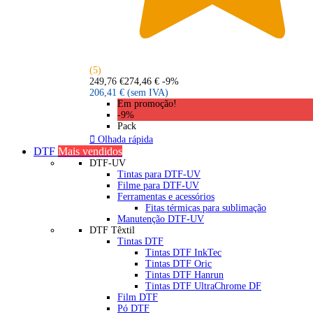
(5)
249,76 €
274,46 €
-9%
206,41 €
(sem IVA)
Em promoção!
-9%
Pack

Olhada rápida
DTF
Mais vendidos
DTF-UV
Tintas para DTF-UV
Filme para DTF-UV
Ferramentas e acessórios
Fitas térmicas para sublimação
Manutenção DTF-UV
DTF Têxtil
Tintas DTF
Tintas DTF InkTec
Tintas DTF Oric
Tintas DTF Hanrun
Tintas DTF UltraChrome DF
Film DTF
Pó DTF