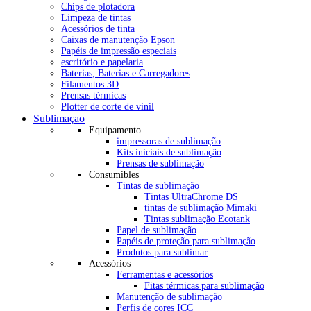
Chips de plotadora
Limpeza de tintas
Acessórios de tinta
Caixas de manutenção Epson
Papéis de impressão especiais
escritório e papelaria
Baterias, Baterias e Carregadores
Filamentos 3D
Prensas térmicas
Plotter de corte de vinil
Sublimaçao
Equipamento
impressoras de sublimação
Kits iniciais de sublimação
Prensas de sublimação
Consumibles
Tintas de sublimação
Tintas UltraChrome DS
tintas de sublimação Mimaki
Tintas sublimação Ecotank
Papel de sublimação
Papéis de proteção para sublimação
Produtos para sublimar
Acessórios
Ferramentas e acessórios
Fitas térmicas para sublimação
Manutenção de sublimação
Perfis de cores ICC