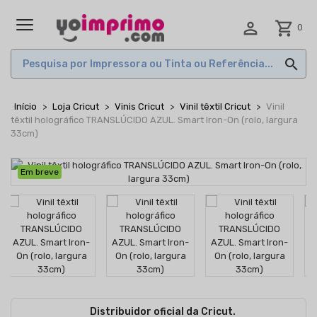

shopping_cart
0
MENU

Início
Loja Cricut
Vinis Cricut
Vinil têxtil Cricut
Vinil
têxtil holográfico TRANSLÚCIDO AZUL. Smart Iron-On (rolo, largura
33cm)
Em breve
Distribuidor oficial da Cricut.