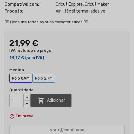
Compatível com:
Cricut Explore, Cricut Maker
Produto:
Vinil têxtil termo-adesivo
👇🏻
Consulte todas as suas características
👇🏻
21,99 €
IVA incluído no preço
18,17 €
(sem IVA)
Medida
Rolo 0,9m
Rolo 2,7m
Quantidade

Adicionar

Em breve