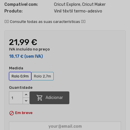
Compatível com:
Cricut Explore, Cricut Maker
Produto:
Vinil têxtil termo-adesivo
👇🏻
Consulte todas as suas características
👇🏻
21,99 €
IVA incluído no preço
18,17 €
(sem IVA)
Medida
Rolo 0,9m
Rolo 2,7m
Quantidade

Adicionar

Em breve