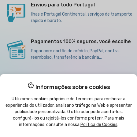
Envios para todo Portugal
Ilhas e Portugal Continental, serviços de transporte
rápido e barato.
Pagamentos 100% seguros, você escolhe
Pagar com cartão de crédito, PayPal, contra-
reembolso, transferência bancária...
Melhores preços para quantidades
Informações sobre cookies
Descontos por Volume de Compra,
Somos grossistas
Utilizamos cookies próprios e de terceiros para melhorar a
experiência do utilizador, analisar o tráfego na Web e apresentar
publicidade personalizada. O utilizador pode aceitá-los,
configurá-los ou rejeitá-los conforme preferir. Para mais

Produtos
informações, consulte a nossa
Política de Cookies
.