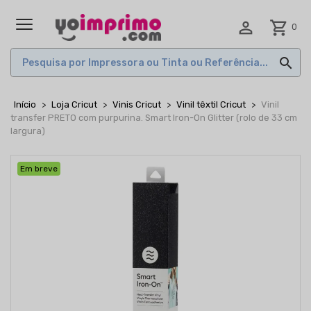

shopping_cart
0
MENU

Início
Loja Cricut
Vinis Cricut
Vinil têxtil Cricut
Vinil
transfer PRETO com purpurina. Smart Iron-On Glitter (rolo de 33 cm
largura)
Em breve