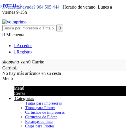
¿Necesitas ayuda? 964 505 444
| Horario de verano: Lunes a
viernes 9-15h


Mi cuenta

Acceder

Registro
shopping_cart
0
Carrito
Carrito

No hay más artículos en su cesta
Menú
Menú
Cerrar
Categorías
Tintas para impresoras
Tintas para Plotter
Cartuchos de impresoras
Cartuchos de Plóter
Recargas de tinta
Chips para Plotter