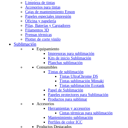
Limpieza de tintas
Accesorios para tintas
Cajas de mantenimiento Epson
Papeles especiales impresión
Oficina y papelería
Pilas, Baterías y Cargadores
Filamentos 3D
Prensas térmicas
Plotter de corte vinilo
Sublimación
Equipamiento
Impresoras para sublimación
Kits de inicio Sublimación
Planchas sublimación
Consumibles
Tintas de sublimación
Tintas UltraChrome DS
Tintas sublimación Mimaki
Tintas sublimación Ecotank
Papel de Sublimación
Papeles protectores para Sublimación
Productos para sublimar
Accesorios
Herramientas y accesorios
Cintas térmicas para sublimación
Mantenimiento sublimación
Perfiles de color ICC
Productos Destacados