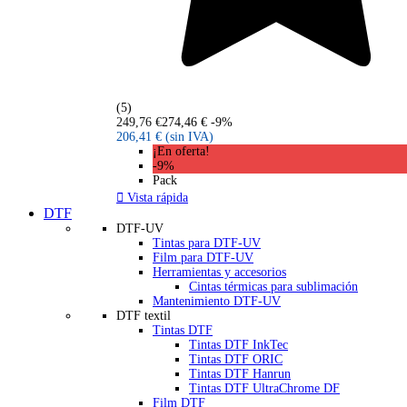
(5)
249,76 €
274,46 €
-9%
206,41 €
(sin IVA)
¡En oferta!
-9%
Pack

Vista rápida
DTF
DTF-UV
Tintas para DTF-UV
Film para DTF-UV
Herramientas y accesorios
Cintas térmicas para sublimación
Mantenimiento DTF-UV
DTF textil
Tintas DTF
Tintas DTF InkTec
Tintas DTF ORIC
Tintas DTF Hanrun
Tintas DTF UltraChrome DF
Film DTF