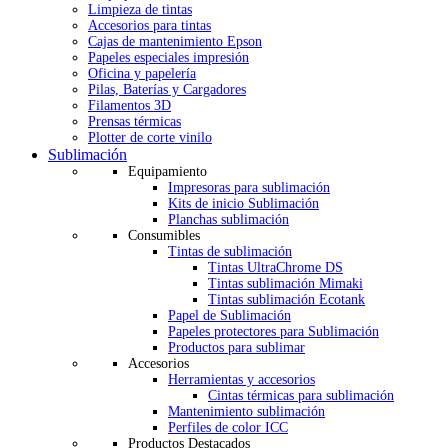
Limpieza de tintas
Accesorios para tintas
Cajas de mantenimiento Epson
Papeles especiales impresión
Oficina y papelería
Pilas, Baterías y Cargadores
Filamentos 3D
Prensas térmicas
Plotter de corte vinilo
Sublimación
Equipamiento
Impresoras para sublimación
Kits de inicio Sublimación
Planchas sublimación
Consumibles
Tintas de sublimación
Tintas UltraChrome DS
Tintas sublimación Mimaki
Tintas sublimación Ecotank
Papel de Sublimación
Papeles protectores para Sublimación
Productos para sublimar
Accesorios
Herramientas y accesorios
Cintas térmicas para sublimación
Mantenimiento sublimación
Perfiles de color ICC
Productos Destacados