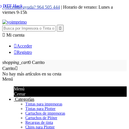
¿Necesitas ayuda? 964 505 444
| Horario de verano: Lunes a
viernes 9-15h


Mi cuenta

Acceder

Registro
shopping_cart
0
Carrito
Carrito

No hay más artículos en su cesta
Menú
Menú
Cerrar
Categorías
Tintas para impresoras
Tintas para Plotter
Cartuchos de impresoras
Cartuchos de Plóter
Recargas de tinta
Chips para Plotter