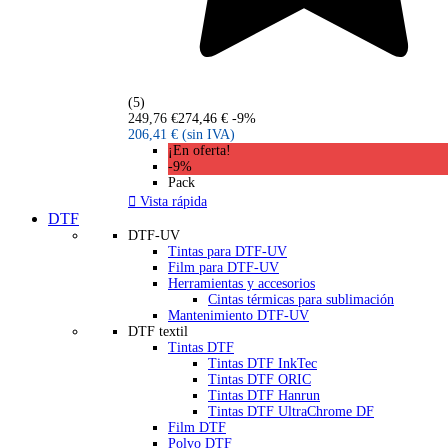
(5)
249,76 €
274,46 €
-9%
206,41 €
(sin IVA)
¡En oferta!
-9%
Pack

Vista rápida
DTF
DTF-UV
Tintas para DTF-UV
Film para DTF-UV
Herramientas y accesorios
Cintas térmicas para sublimación
Mantenimiento DTF-UV
DTF textil
Tintas DTF
Tintas DTF InkTec
Tintas DTF ORIC
Tintas DTF Hanrun
Tintas DTF UltraChrome DF
Film DTF
Polvo DTF