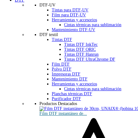
DTF-UV
Tintas para DTF-UV
Film para DTF-UV
Herramientas y accesorios
Cintas térmicas para sublimación
Mantenimiento DTF-UV
DTF textil
Tintas DTF
Tintas DTF InkTec
Tintas DTF ORIC
Tintas DTF Hanrun
Tintas DTF UltraChrome DF
Film DTF
Polvo DTF
Impresoras DTF
Mantenimiento DTF
Herramientas y accesorios
Cintas térmicas para sublimación
Planchas térmicas DTF
Purificador DTF
Productos Destacados
Film DTF instantáneo de...