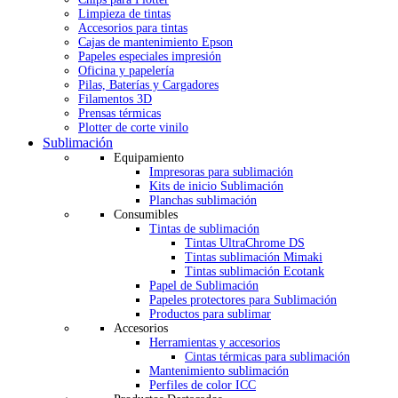
Limpieza de tintas
Accesorios para tintas
Cajas de mantenimiento Epson
Papeles especiales impresión
Oficina y papelería
Pilas, Baterías y Cargadores
Filamentos 3D
Prensas térmicas
Plotter de corte vinilo
Sublimación
Equipamiento
Impresoras para sublimación
Kits de inicio Sublimación
Planchas sublimación
Consumibles
Tintas de sublimación
Tintas UltraChrome DS
Tintas sublimación Mimaki
Tintas sublimación Ecotank
Papel de Sublimación
Papeles protectores para Sublimación
Productos para sublimar
Accesorios
Herramientas y accesorios
Cintas térmicas para sublimación
Mantenimiento sublimación
Perfiles de color ICC