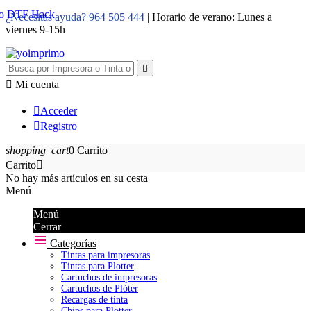
¿Necesitas ayuda? 964 505 444
| Horario de verano: Lunes a
viernes 9-15h


Mi cuenta

Acceder

Registro
shopping_cart
0
Carrito
Carrito

No hay más artículos en su cesta
Menú
Menú
Cerrar
Categorías
Tintas para impresoras
Tintas para Plotter
Cartuchos de impresoras
Cartuchos de Plóter
Recargas de tinta
Chips para Plotter