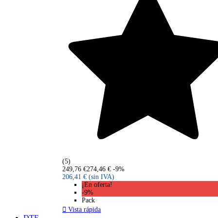
(5)
249,76 €
274,46 €
-9%
206,41 €
(sin IVA)
¡En oferta!
-9%
Pack

Vista rápida
DTF