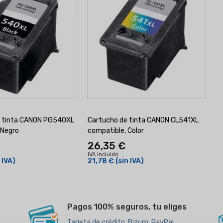
e tinta CANON PG540XL
Cartucho de tinta CANON CL541XL
 Negro
compatible, Color
26,35 €
IVA Incluido
 IVA)
21,78 €
(sin IVA)
Pagos 100% seguros, tu eliges
Tarjeta de crédito, Bizum, PayPal,