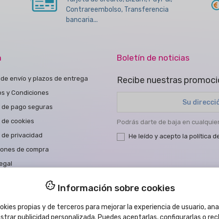
Contrareembolso, Transferencia
bancaria...
a
Boletín de noticias
de envío y plazos de entrega
Recibe nuestras promoci
os y Condiciones
 de pago seguras
a de cookies
Podrás darte de baja en cualqui
a de privacidad
He leído y acepto la
política d
iones de compra
egal
a de Accesibilidad
Información sobre cookies
tar con nosotros
kies propias y de terceros para mejorar la experiencia de usuario, anal
strar publicidad personalizada. Puedes aceptarlas, configurarlas o re