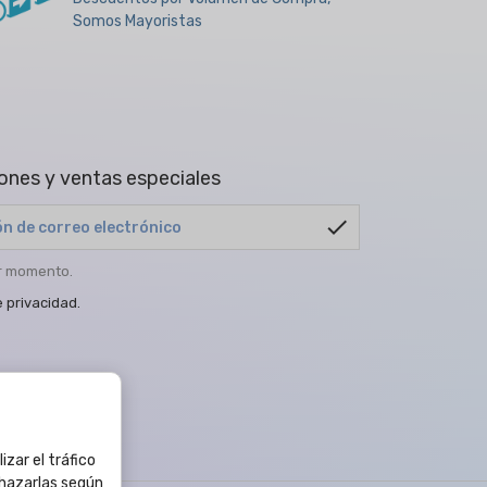
Somos Mayoristas
ones y ventas especiales
check
er momento.
e privacidad
.
izar el tráfico
chazarlas según