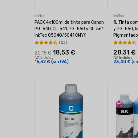
InkTec
InkTec
PACK 4x100ml de tinta para Canon
1L Tinta co
PG-540, CL-541, PG-560 y CL-561.
y PG-560, I
InkTec C5040/5041 CMYK
Pigmentado
(23)
18,53 €
28,31 €
20,15 €
IVA Incluido
IVA Incluido
15,32 €
(sin IVA)
23,40 €
(si