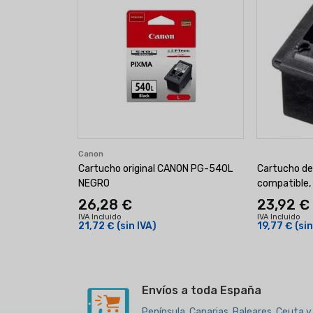
Canon
Cartucho original CANON PG-540L
Cartucho d
NEGRO
compatible,
26,28 €
23,92 €
IVA Incluido
IVA Incluido
21,72 €
(sin IVA)
19,77 €
(sin
Envíos a toda España
Península, Canarias, Baleares, Ceuta y