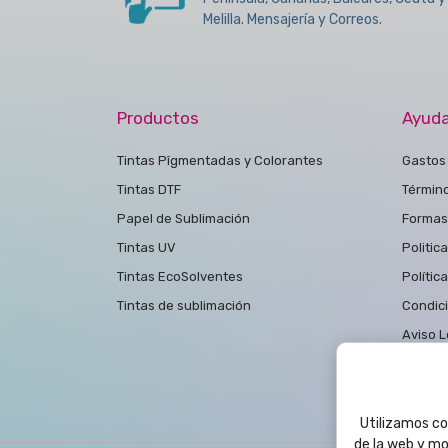
Melilla. Mensajería y Correos.
Productos
Ayud
Tintas Pîgmentadas y Colorantes
Gastos 
Tintas DTF
Términ
Papel de Sublimación
Formas
Tintas UV
Politic
Tintas EcoSolventes
Polític
Tintas de sublimación
Condic
Aviso L
Polític
Contac
Utilizamos coo
de la web y mo