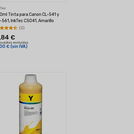
kTec
0ml Tinta para Canon CL-541 y
-561, InkTec C5041, Amarillo
(2)
,84 €
puestos excluidos
00 €
(sin IVA)