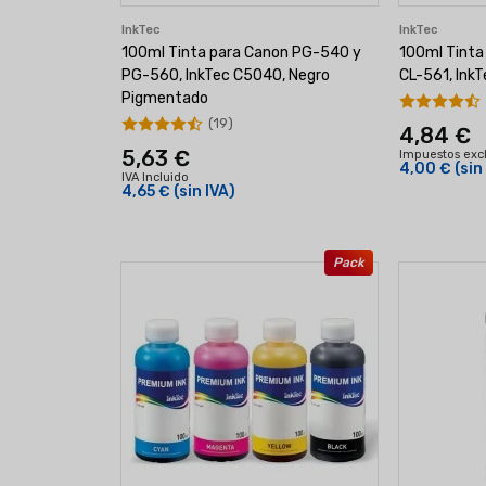
InkTec
InkTec
100ml Tinta para Canon PG-540 y
100ml Tinta
PG-560, InkTec C5040, Negro
CL-561, InkT
Pigmentado
(19)
4,84 €
5,63 €
Impuestos exc
4,00 €
(sin
IVA Incluido
4,65 €
(sin IVA)
Pack