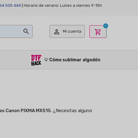
64 505 444
| Horario de verano: Lunes a viernes 9-15h
0


shopping_cart
Mi cuenta
💡
Cómo sublimar algodón
as Canon PIXMA MX515
. ¿Necesitas alguno