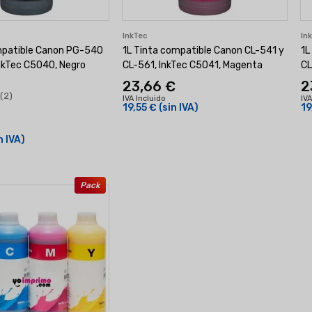
InkTec
In
mpatible Canon PG-540
1L Tinta compatible Canon CL-541 y
1L
nkTec C5040, Negro
CL-561, InkTec C5041, Magenta
CL
23,66 €
2
(2)
IVA Incluido
IVA
19,55 €
(sin IVA)
19
n IVA)
Pack