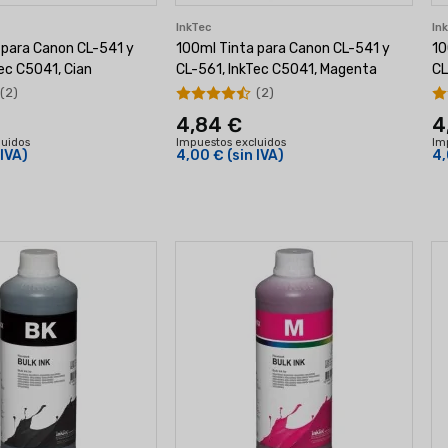
InkTec
In
 para Canon CL-541 y
100ml Tinta para Canon CL-541 y
10
ec C5041, Cian
CL-561, InkTec C5041, Magenta
CL
(2)
(2)
4,84 €
4
luidos
Impuestos excluidos
Im
 IVA)
4,00 €
(sin IVA)
4,