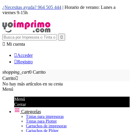
¿Necesitas ayuda? 964 505 444
| Horario de verano: Lunes a
viernes 9-15h


Mi cuenta

Acceder

Registro
shopping_cart
0
Carrito
Carrito

No hay más artículos en su cesta
Menú
Menú
Cerrar
Categorías
Tintas para impresoras
Tintas para Plotter
Cartuchos de impresoras
Cartuchos de Plóter