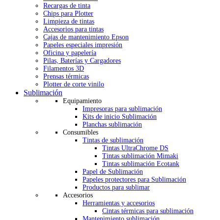
Recargas de tinta
Chips para Plotter
Limpieza de tintas
Accesorios para tintas
Cajas de mantenimiento Epson
Papeles especiales impresión
Oficina y papelería
Pilas, Baterías y Cargadores
Filamentos 3D
Prensas térmicas
Plotter de corte vinilo
Sublimación
Equipamiento
Impresoras para sublimación
Kits de inicio Sublimación
Planchas sublimación
Consumibles
Tintas de sublimación
Tintas UltraChrome DS
Tintas sublimación Mimaki
Tintas sublimación Ecotank
Papel de Sublimación
Papeles protectores para Sublimación
Productos para sublimar
Accesorios
Herramientas y accesorios
Cintas térmicas para sublimación
Mantenimiento sublimación