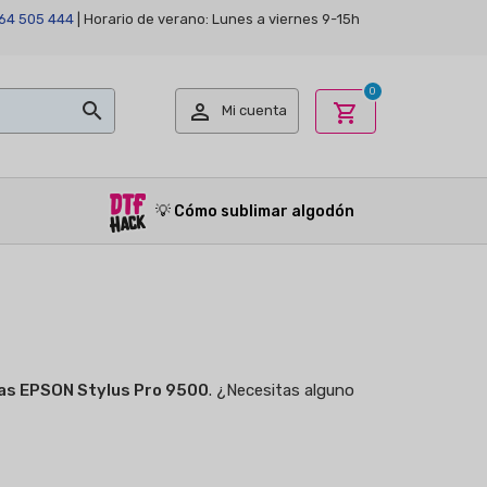
64 505 444
| Horario de verano: Lunes a viernes 9-15h
0


shopping_cart
Mi cuenta
💡
Cómo sublimar algodón
as EPSON Stylus Pro 9500
. ¿Necesitas alguno