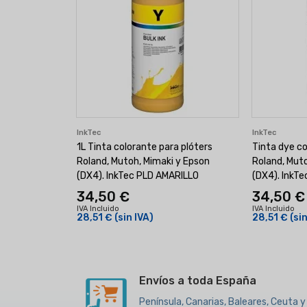
InkTec
InkTec
1L Tinta colorante para plóters
Tinta dye c
Roland, Mutoh, Mimaki y Epson
Roland, Mut
(DX4). InkTec PLD AMARILLO
(DX4). InkTec
34,50 €
34,50 €
IVA Incluido
IVA Incluido
28,51 €
(sin IVA)
28,51 €
(si
Envíos a toda España
Península, Canarias, Baleares, Ceuta y