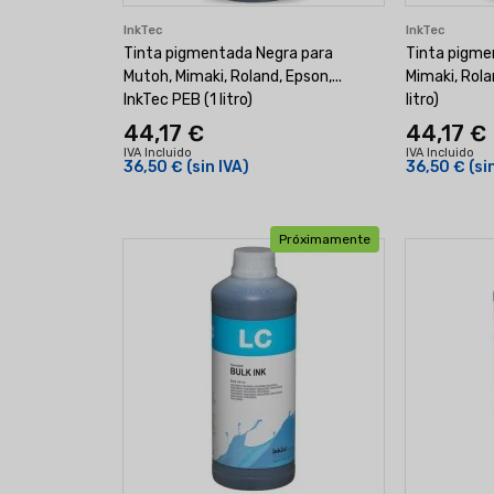
InkTec
InkTec
Tinta pigmentada Negra para
Tinta pigme
Mutoh, Mimaki, Roland, Epson,...
Mimaki, Rola
InkTec PEB (1 litro)
litro)
44,17 €
44,17 €
IVA Incluido
IVA Incluido
36,50 €
(sin IVA)
36,50 €
(si
Próximamente