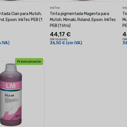
InkTec
In
ntada Cian para Mutoh,
Tinta pigmentada Magenta para
Ti
nd, Epson. InkTec PEB (1
Mutoh, Mimaki, Roland, Epson. InkTec
Mu
PEB (1 litro)
PE
44,17 €
4
IVA Incluido
IVA
n IVA)
36,50 €
(sin IVA)
36
Próximamente