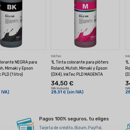
InkTec
In
olorante NEGRA para
1L Tinta colorante para plóters
1L
oh, Mimaki y Epson
Roland, Mutoh, Mimaki y Epson
Ro
 PLD (1 litro)
(DX4). InkTec PLD MAGENTA
(D
34,50 €
3
IVA Incluido
IVA
n IVA)
28,51 €
(sin IVA)
28
Pagos 100% seguros, tu eliges
Tarjeta de crédito, Bizum, PayPal,