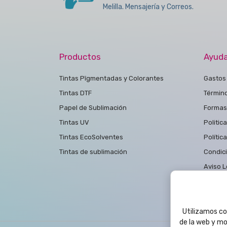
Melilla. Mensajería y Correos.
Productos
Ayud
Tintas Pîgmentadas y Colorantes
Gastos 
Tintas DTF
Términ
Papel de Sublimación
Formas
Tintas UV
Politic
Tintas EcoSolventes
Polític
Tintas de sublimación
Condic
Aviso L
Polític
Contac
Utilizamos coo
de la web y mo