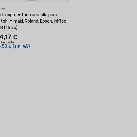
kTec
nta pigmentada amarilla para
toh, Mimaki, Roland, Epson. InkTec
B (1 litro)
4,17 €
 Incluido
,50 €
(sin IVA)