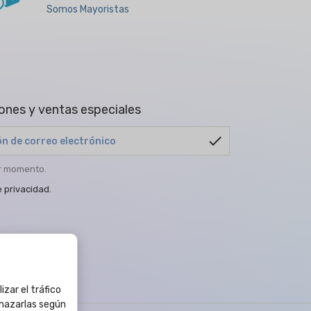
Somos Mayoristas
ones y ventas especiales
check
er momento.
e privacidad
.
izar el tráfico
chazarlas según