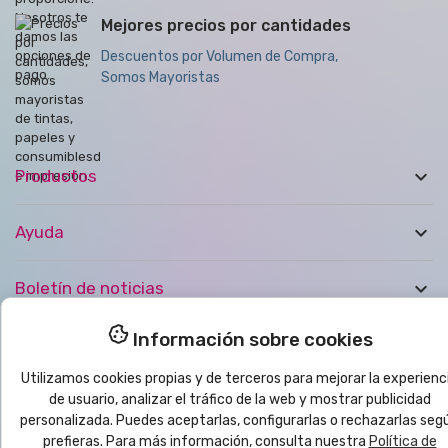
Mejores precios por cantidades
Descuentos por Volumen de Compra,
Somos Mayoristas

Productos

Ayuda

Boletín de noticias
Información sobre cookies
© 2025
yo
imprimo
®
| CMC VYRECO SL - C/Juan Bautista Llorens,
109B - 12540 Vila-Real (Castellón) ESPAÑA | CIF: B12458089
Utilizamos cookies propias y de terceros para mejorar la experienc
de usuario, analizar el tráfico de la web y mostrar publicidad
personalizada. Puedes aceptarlas, configurarlas o rechazarlas seg
prefieras. Para más información, consulta nuestra
Política de