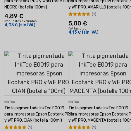
para Ecotank PRO y Workforce PRO.
para impresoras Epson Ecotank 
NEGRO (botella 100ml)
y WF PRO. AMARILLO (botella 100
(1)
4,89 €
Impuestos excluidos
5,00 €
4,05 €
(sin IVA)
IVA Incluido
4,13 €
(sin IVA)
InkTec
InkTec
Tinta pigmentada InkTec E0019
Tinta pigmentada InkTec E0019
para impresoras Epson Ecotank PRO
para impresoras Epson Ecotank 
y WF PRO. CIAN (botella 100ml)
y WF PRO. MAGENTA (botella 100
(1)
(1)