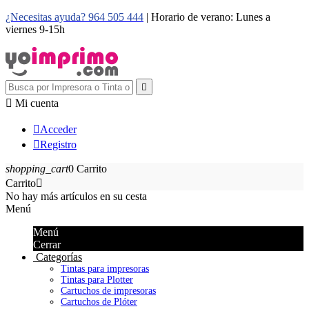
¿Necesitas ayuda? 964 505 444
| Horario de verano: Lunes a
viernes 9-15h


Mi cuenta

Acceder

Registro
shopping_cart
0
Carrito
Carrito

No hay más artículos en su cesta
Menú
Menú
Cerrar
Categorías
Tintas para impresoras
Tintas para Plotter
Cartuchos de impresoras
Cartuchos de Plóter