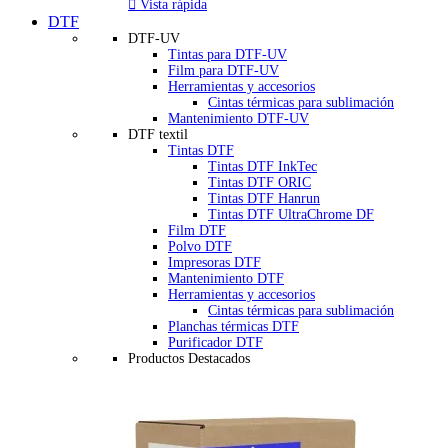

Vista rápida
DTF
DTF-UV
Tintas para DTF-UV
Film para DTF-UV
Herramientas y accesorios
Cintas térmicas para sublimación
Mantenimiento DTF-UV
DTF textil
Tintas DTF
Tintas DTF InkTec
Tintas DTF ORIC
Tintas DTF Hanrun
Tintas DTF UltraChrome DF
Film DTF
Polvo DTF
Impresoras DTF
Mantenimiento DTF
Herramientas y accesorios
Cintas térmicas para sublimación
Planchas térmicas DTF
Purificador DTF
Productos Destacados