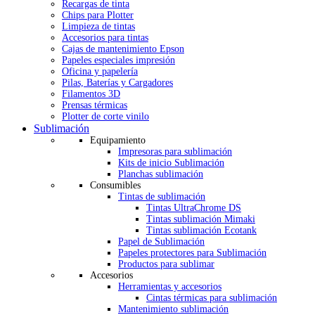
Recargas de tinta
Chips para Plotter
Limpieza de tintas
Accesorios para tintas
Cajas de mantenimiento Epson
Papeles especiales impresión
Oficina y papelería
Pilas, Baterías y Cargadores
Filamentos 3D
Prensas térmicas
Plotter de corte vinilo
Sublimación
Equipamiento
Impresoras para sublimación
Kits de inicio Sublimación
Planchas sublimación
Consumibles
Tintas de sublimación
Tintas UltraChrome DS
Tintas sublimación Mimaki
Tintas sublimación Ecotank
Papel de Sublimación
Papeles protectores para Sublimación
Productos para sublimar
Accesorios
Herramientas y accesorios
Cintas térmicas para sublimación
Mantenimiento sublimación