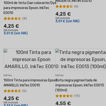
MAGENTA, InkTec E0010
100ml de tinta Cian colorante/Dye
(6)
para impresoras Epson, InkTec
E0010
4,25 €
(8)
IVA Incluido
3,51 €
(sin IVA)
4,25 €
IVA Incluido
3,51 €
(sin IVA)
InkTec
InkTec
100ml Tinta para impresoras Epson
Tinta negra pigmentada de
AMARILLO, InkTec E0010
impresoras Epson, InkTec E0013
(100ml)
(6)
(13)
4,25 €
4,55 €
IVA Incluido
3,51 €
(sin IVA)