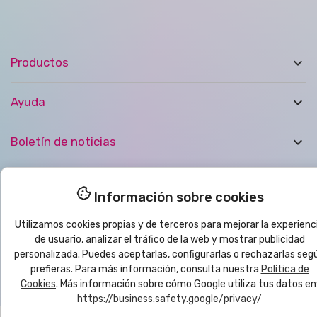

Productos

Ayuda

Boletín de noticias
© 2025
yo
imprimo
®
| CMC VYRECO SL - C/Juan Bautista Llorens,
Información sobre cookies
109B - 12540 Vila-Real (Castellón) ESPAÑA | CIF: B12458089
Utilizamos cookies propias y de terceros para mejorar la experienc
de usuario, analizar el tráfico de la web y mostrar publicidad
personalizada. Puedes aceptarlas, configurarlas o rechazarlas seg
prefieras. Para más información, consulta nuestra
Política de
Cookies
. Más información sobre cómo Google utiliza tus datos en
https://business.safety.google/privacy/