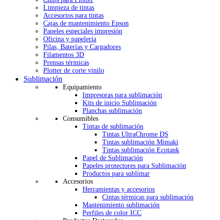
Limpieza de tintas
Accesorios para tintas
Cajas de mantenimiento Epson
Papeles especiales impresión
Oficina y papelería
Pilas, Baterías y Cargadores
Filamentos 3D
Prensas térmicas
Plotter de corte vinilo
Sublimación
Equipamiento
Impresoras para sublimación
Kits de inicio Sublimación
Planchas sublimación
Consumibles
Tintas de sublimación
Tintas UltraChrome DS
Tintas sublimación Mimaki
Tintas sublimación Ecotank
Papel de Sublimación
Papeles protectores para Sublimación
Productos para sublimar
Accesorios
Herramientas y accesorios
Cintas térmicas para sublimación
Mantenimiento sublimación
Perfiles de color ICC