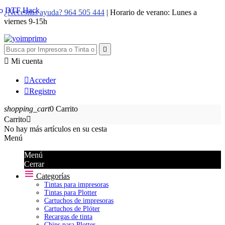
¿Necesitas ayuda? 964 505 444
| Horario de verano: Lunes a
viernes 9-15h


Mi cuenta

Acceder

Registro
shopping_cart
0
Carrito
Carrito

No hay más artículos en su cesta
Menú
Menú
Cerrar
Categorías
Tintas para impresoras
Tintas para Plotter
Cartuchos de impresoras
Cartuchos de Plóter
Recargas de tinta
Chips para Plotter