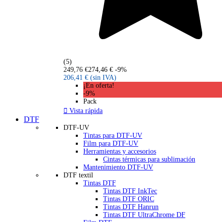
(5)
249,76 €
274,46 €
-9%
206,41 €
(sin IVA)
¡En oferta!
-9%
Pack

Vista rápida
DTF
DTF-UV
Tintas para DTF-UV
Film para DTF-UV
Herramientas y accesorios
Cintas térmicas para sublimación
Mantenimiento DTF-UV
DTF textil
Tintas DTF
Tintas DTF InkTec
Tintas DTF ORIC
Tintas DTF Hanrun
Tintas DTF UltraChrome DF