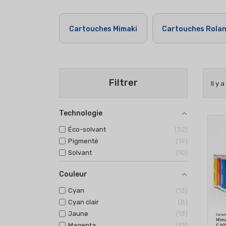
Cartouches Mimaki
Cartouches Rola
Filtrer
Il y 
Technologie
Éco-solvant
32
Pigmenté
19
Solvant
10
Couleur
Cyan
13
Cyan clair
8
Jaune
13
Magenta
13