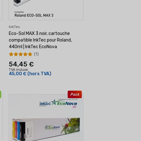
InkTec
Eco-Sol MAX 3 noir, cartouche
compatible InkTec pour Roland,
440ml | InkTec EcoNova
(1)
54,45 €
TVA incluse
45,00 €
(hors TVA)
Pack