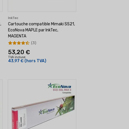
InkTec
,
Cartouche compatible Mimaki SS21,
EcoNova MAPLE par InkTec,
MAGENTA
(3)
53,20 €
TVA incluse
43,97 €
(hors TVA)