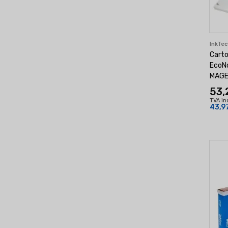
InkTe
Carto
EcoNo
MAGE
53,
TVA in
43,9