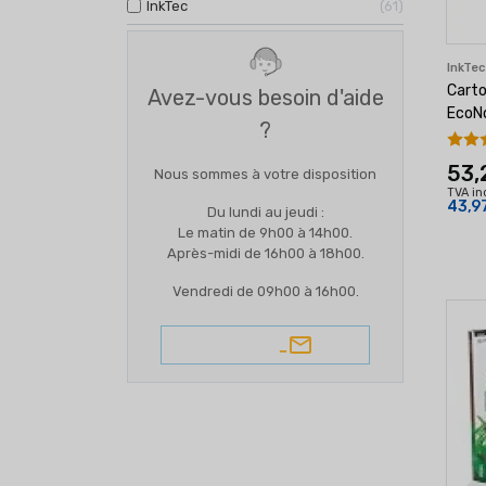
InkTec
61
InkTe
Carto
Avez-vous besoin d'aide
EcoNo
?
53,
Nous sommes à votre disposition
TVA in
43,9
Du lundi au jeudi :
Le matin de 9h00 à 14h00.
Après-midi de 16h00 à 18h00.
Vendredi de 09h00 à 16h00.
e-mail