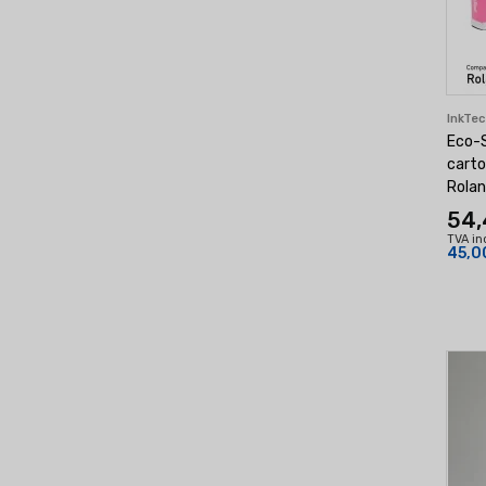
InkTe
Eco-S
carto
Rolan
54,
TVA in
45,0