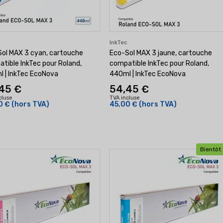
c
InkTec
ol MAX 3 cyan, cartouche
Eco-Sol MAX 3 jaune, cartouche
tible InkTec pour Roland,
compatible InkTec pour Roland,
 | InkTec EcoNova
440ml | InkTec EcoNova
45 €
54,45 €
cluse
TVA incluse
0 €
(hors TVA)
45,00 €
(hors TVA)
Bientôt