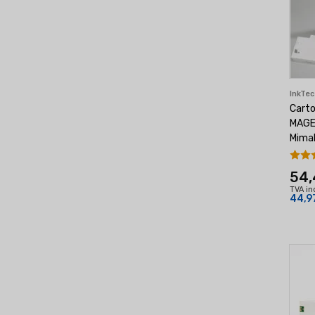
InkTe
Cart
MAGE
Mima
54,
TVA in
44,9