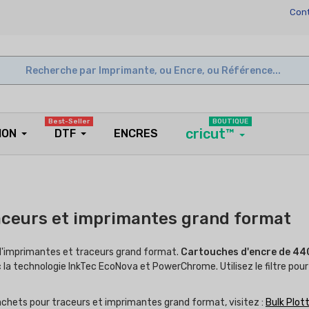
Cont
Best-Seller
BOUTIQUE
cricut™
ION
DTF
ENCRES
aceurs et imprimantes grand format
 d'imprimantes et traceurs grand format.
Cartouches d'encre de 440
la technologie InkTec EcoNova et PowerChrome. Utilisez le filtre pour 
sachets pour traceurs et imprimantes grand format, visitez :
Bulk Plott