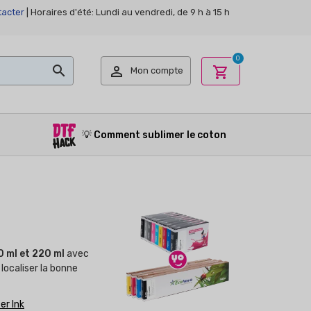
acter
| Horaires d'été: Lundi au vendredi, de 9 h à 15 h
0


shopping_cart
Mon compte
💡
Comment sublimer le coton
 ml et 220 ml
avec
localiser la bonne
er Ink