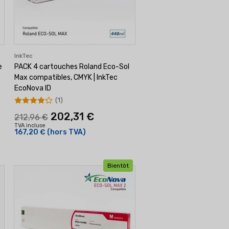
InkTec
e
PACK 4 cartouches Roland Eco-Sol
Max compatibles, CMYK | InkTec
EcoNova ID
(1)
202,31 €
212,96 €
TVA incluse
167,20 €
(hors TVA)
Bientôt