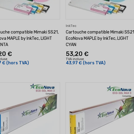
c
InkTec
uche compatible Mimaki SS21,
Cartouche compatible Mimaki SS21
va MAPLE by InkTec, LIGHT
EcoNova MAPLE by InkTec, LIGHT
NTA
CYAN
20 €
53,20 €
cluse
TVA incluse
7 €
(hors TVA)
43,97 €
(hors TVA)