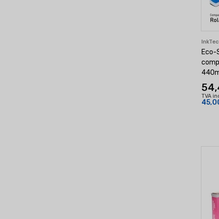
InkTe
Eco-S
compa
440ml
54,
TVA in
45,0