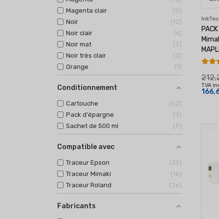
Magenta clair
8
InkTe
Noir
12
PACK 
Noir clair
4
Mimak
Noir mat
3
MAPL
Noir très clair
3
Orange
1
212,
TVA in
Conditionnement
166,
Cartouche
52
Pack d'épargne
3
Sachet de 500 ml
9
Compatible avec
Traceur Epson
23
Traceur Mimaki
16
Traceur Roland
26
Fabricants