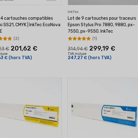
c
InkTec
4 cartouches compatibles
Lot de 9 cartouches pour traceurs
i SS21, CMYK | InkTec EcoNova
Epson Stylus Pro 7880, 9880, px-
E
7550, px-9550. InkTec
(2)
(1)
201,62 €
299,19 €
23 €
314,94 €
cluse
TVA incluse
63 €
(hors TVA)
247,27 €
(hors TVA)