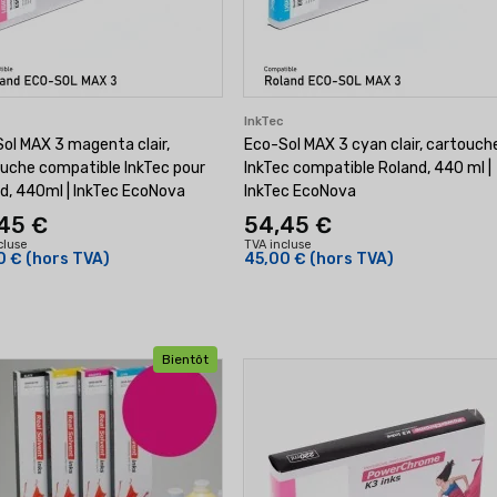
c
InkTec
ol MAX 3 magenta clair,
Eco-Sol MAX 3 cyan clair, cartouch
uche compatible InkTec pour
InkTec compatible Roland, 440 ml |
d, 440ml | InkTec EcoNova
InkTec EcoNova
45 €
54,45 €
cluse
TVA incluse
0 €
(hors TVA)
45,00 €
(hors TVA)
Bientôt