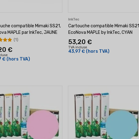
c
InkTec
uche compatible Mimaki SS21,
Cartouche compatible Mimaki SS21
va MAPLE par InkTec, JAUNE
EcoNova MAPLE by InkTec, CYAN
(1)
53,20 €
TVA incluse
20 €
43,97 €
(hors TVA)
cluse
7 €
(hors TVA)