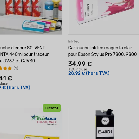
c
InkTec
ouche d'encre SOLVENT
Cartouche InkTec magenta clair
NTA 440ml pour traceur
pour Epson Stylus Pro 7800, 9800
ki JV33 et CJV30
34,99 €
(1)
TVA incluse
28,92 €
(hors TVA)
41 €
cluse
7 €
(hors TVA)
Bientôt