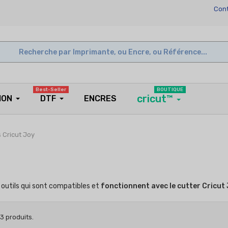
Cont
Best-Seller
BOUTIQUE
cricut™
ION
DTF
ENCRES
 Cricut Joy
s outils qui sont compatibles et
fonctionnent avec le cutter Cricut
a 3 produits.