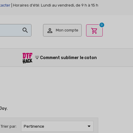
acter
| Horaires d'été: Lundi au vendredi, de 9 h à 15 h
0


shopping_cart
Mon compte
💡
Comment sublimer le coton
 Joy
.

Trier par:
Pertinence