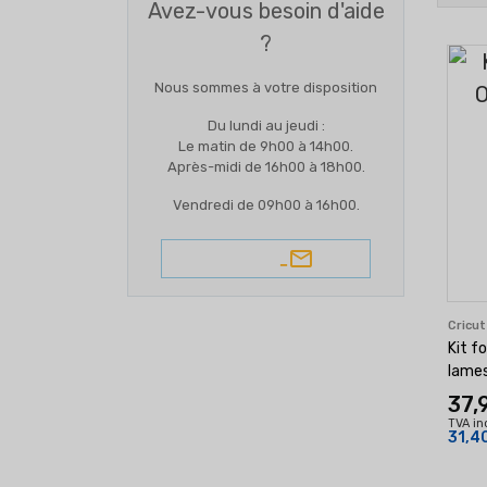
Avez-vous besoin d'aide
?
Nous sommes à votre disposition
Du lundi au jeudi :
Le matin de 9h00 à 14h00.
Après-midi de 16h00 à 18h00.
Vendredi de 09h00 à 16h00.
e-mail
Cricu
Kit fo
lame
37,
TVA in
31,4