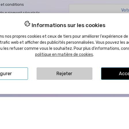
et conditions
de paiement sécurisés
ue de cookies
Vous pouvez vous désinscrire à 
Informations sur les cookies
ue de confidentialité
J'ai lu et accepté la
politique 
ns nos propres cookies et ceux de tiers pour améliorer l'expérience de l
ons d'achat
 trafic web et afficher des publicités personnalisées. Vous pouvez les a
s légales
ou les refuser comme vous le souhaitez. Pour plus d'informations, con
politique en matière de cookies
.
ue d'accessibilité
tez-nous
igurer
Rejeter
Acce
ta Llorens, 109B - 12540 Vila-Real (Castellón) ESPAGNE | TVA: