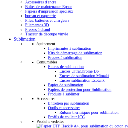
Accessoires d'encre
Boîtes de maintenance Epson
Papiers d'impression spéciaux
bureau et papeterie
Piles, batteries et chargeurs
Filamentos 3D
Presses à chaud
Traceur de découpe vinyle
Sublimation
équipement
Imprimantes à sublimation
Kits de démarrage de sublimation
Presses à sublimation
Consumibles
Encres de sublimation
Encres UltraChrome DS
Encres de sublimation Mimaki
Encres sublimation Ecotank
Papier de sublimation
Papiers de protection pour Sublimation
Produits à sublimer
Accessoires
Entretien par sublimation
Outils et accessoires
Rubans thermiques pour sublimation
Profils de couleur ICC
Produits vedettes