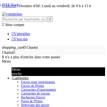
Contacter
| Horaires d'été: Lundi au vendredi, de 9 h à 15 h


Mon compte

S'identifier

S'inscrire
shopping_cart
0
Chariot
Chariot

Il n'y a plus d'articles dans votre panier
Menu
Menu
proche
Catégories
Encres pour imprimantes
Encres de Plotter
Cartouches d'imprimantes
Cartouches de traceur
Recharges d'encre
Puces de Plotter
Nettoyage des encres