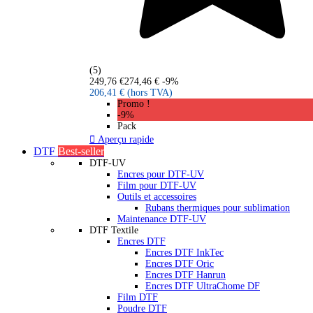
(5)
249,76 €
274,46 €
-9%
206,41 €
(hors TVA)
Promo !
-9%
Pack

Aperçu rapide
DTF
Best-seller
DTF-UV
Encres pour DTF-UV
Film pour DTF-UV
Outils et accessoires
Rubans thermiques pour sublimation
Maintenance DTF-UV
DTF Textile
Encres DTF
Encres DTF InkTec
Encres DTF Oric
Encres DTF Hanrun
Encres DTF UltraChome DF
Film DTF
Poudre DTF