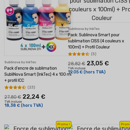
Sublinova by InkTec
Pack: Sublinova Smart pour
sublimation CISS (4 couleurs x
100ml) + Profil Couleur
(5)
23,05 €
Sublinova by InkTec
28,82 €
Pack d'encre de sublimation
TVA incluse
19,05 €
(hors TVA)
SubliNova Smart (InkTec) 4 x 100 ml
+ profil ICC
(23)
22,24 €
27,80 €
TVA incluse
18,38 €
(hors TVA)
Promo !
Promo