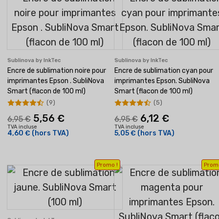
Sublinova by InkTec
Sublinova by InkTec
Encre de sublimation noire pour
Encre de sublimation cyan pour
imprimantes Epson . SubliNova
imprimantes Epson. SubliNova
Smart (flacon de 100 ml)
Smart (flacon de 100 ml)
(9)
(5)
5,56 €
6,12 €
6,95 €
6,95 €
TVA incluse
TVA incluse
4,60 €
(hors TVA)
5,05 €
(hors TVA)
Promo !
Promo