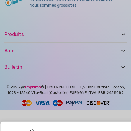
Nous sommes grossistes

Produits

Aide

Bulletin
© 2025
yo
imprimo
®
| CMC VYRECO SL - C/Juan Bautista Llorens,
109B - 12540 Vila-Real (Castellón) ESPAGNE | TVA: ESB12458089