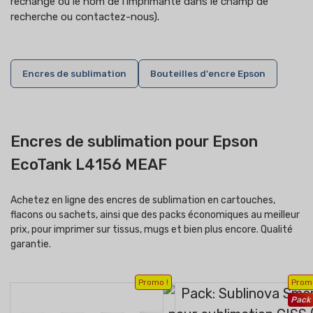
rechange ou le nom de l'imprimante dans le champ de
recherche ou contactez-nous).
Encres de sublimation
Bouteilles d'encre Epson
Encres de sublimation pour Epson
EcoTank L4156 MEAF
Achetez en ligne des encres de sublimation en cartouches,
flacons ou sachets, ainsi que des packs économiques au meilleur
prix, pour imprimer sur tissus, mugs et bien plus encore. Qualité
garantie.
Promo !
Promo
Pack