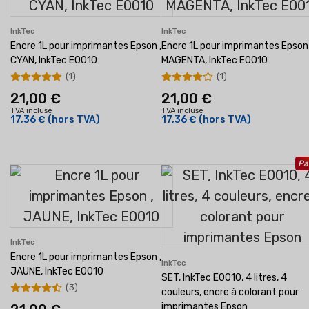
InkTec
InkTec
Encre 1L pour imprimantes Epson ,
Encre 1L pour imprimantes Epson 
CYAN, InkTec E0010
MAGENTA, InkTec E0010
(1)
(1)
21,00 €
21,00 €
TVA incluse
TVA incluse
17,36 €
(hors TVA)
17,36 €
(hors TVA)
Pa
InkTec
Encre 1L pour imprimantes Epson ,
InkTec
JAUNE, InkTec E0010
SET, InkTec E0010, 4 litres, 4
(3)
couleurs, encre à colorant pour
imprimantes Epson