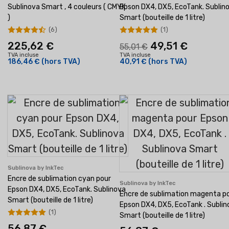
Sublinova Smart , 4 couleurs ( CMYK
Epson DX4, DX5, EcoTank. Sublin
)
Smart (bouteille de 1 litre)
(6)
(1)
225,62 €
49,51 €
55,01 €
TVA incluse
TVA incluse
186,46 €
(hors TVA)
40,91 €
(hors TVA)
Sublinova by InkTec
Encre de sublimation cyan pour
Sublinova by InkTec
Epson DX4, DX5, EcoTank. Sublinova
Encre de sublimation magenta p
Smart (bouteille de 1 litre)
Epson DX4, DX5, EcoTank . Sublin
(1)
Smart (bouteille de 1 litre)
56,87 €