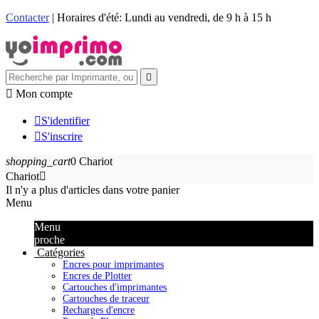
Contacter
| Horaires d'été: Lundi au vendredi, de 9 h à 15 h


Mon compte

S'identifier

S'inscrire
shopping_cart
0
Chariot
Chariot

Il n'y a plus d'articles dans votre panier
Menu
Menu
proche
Catégories
Encres pour imprimantes
Encres de Plotter
Cartouches d'imprimantes
Cartouches de traceur
Recharges d'encre