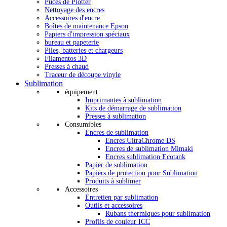
Puces de Plotter
Nettoyage des encres
Accessoires d'encre
Boîtes de maintenance Epson
Papiers d'impression spéciaux
bureau et papeterie
Piles, batteries et chargeurs
Filamentos 3D
Presses à chaud
Traceur de découpe vinyle
Sublimation
équipement
Imprimantes à sublimation
Kits de démarrage de sublimation
Presses à sublimation
Consumibles
Encres de sublimation
Encres UltraChrome DS
Encres de sublimation Mimaki
Encres sublimation Ecotank
Papier de sublimation
Papiers de protection pour Sublimation
Produits à sublimer
Accessoires
Entretien par sublimation
Outils et accessoires
Rubans thermiques pour sublimation
Profils de couleur ICC