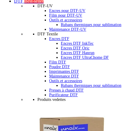
DTF
Best-seller
DTF-UV
Encres pour DTF-UV
Film pour DTF-UV
Outils et accessoires
Rubans thermiques pour sublimation
Maintenance DTF-UV
DTF Textile
Encres DTF
Encres DTF InkTec
Encres DTF Oric
Encres DTF Hanrun
Encres DTF UltraChome DF
Film DTF
Poudre DTF
Imprimantes DTF
Maintenance DTF
Outils et accessoires
Rubans thermiques pour sublimation
Presses à chaud DTF
Purificateur DTF
Produits vedettes