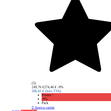
(5)
249,76 €
274,46 €
-9%
206,41 €
(hors TVA)
Promo !
-9%
Pack

Aperçu rapide