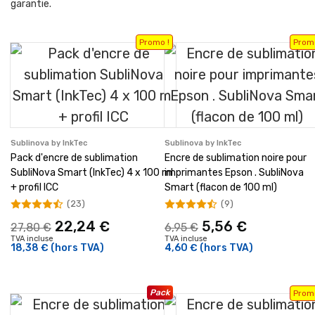
garantie.
Promo !
Promo
Sublinova by InkTec
Sublinova by InkTec
Pack d'encre de sublimation
Encre de sublimation noire pour
SubliNova Smart (InkTec) 4 x 100 ml
imprimantes Epson . SubliNova
+ profil ICC
Smart (flacon de 100 ml)
(23)
(9)
22,24 €
5,56 €
27,80 €
6,95 €
TVA incluse
TVA incluse
18,38 €
(hors TVA)
4,60 €
(hors TVA)
Pack
Promo