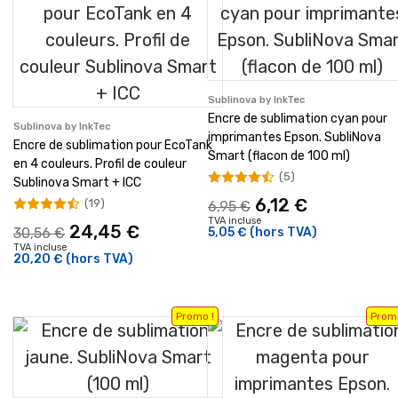
Sublinova by InkTec
Encre de sublimation cyan pour
Sublinova by InkTec
imprimantes Epson. SubliNova
Encre de sublimation pour EcoTank
Smart (flacon de 100 ml)
en 4 couleurs. Profil de couleur
(5)
Sublinova Smart + ICC
6,12 €
(19)
6,95 €
TVA incluse
24,45 €
30,56 €
5,05 €
(hors TVA)
TVA incluse
20,20 €
(hors TVA)
Promo !
Promo