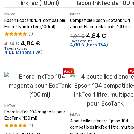
InkTec
InkTec
Epson Ecotank 104, compatible.
Compatible Epson Ecotank 104
Encre Cyan InkTec (100ml)
Jaune. Flacon InkTec de 100 ml
(1)
4,84 €
4,94 €
Taxes exclues
4,84 €
4,94 €
4,00 €
(hors TVA)
Taxes exclues
4,00 €
(hors TVA)
Pack
Pa
InkTec
Encre InkTec 104 magenta pour
InkTec
EcoTank (100 ml)
4 bouteilles d'encre Epson 104
(1)
compatibles InkTec 1 litre, multi
pour EcoTank