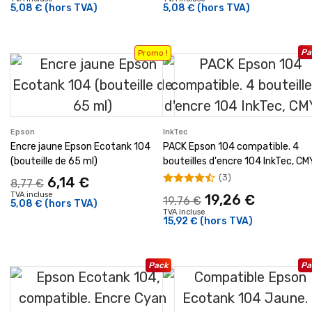
5,08 €
(hors TVA)
5,08 €
(hors TVA)
Pa
Promo !
Epson
InkTec
Encre jaune Epson Ecotank 104
PACK Epson 104 compatible. 4
(bouteille de 65 ml)
bouteilles d'encre 104 InkTec, C
(3)
6,14 €
8,77 €
TVA incluse
19,26 €
19,76 €
5,08 €
(hors TVA)
TVA incluse
15,92 €
(hors TVA)
Pack
Pa