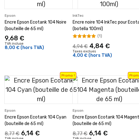
Epson
InkTec
Encre Epson Ecotank 104 Noire
Encre noire 104 InkTec pour Ecot
(bouteille de 65 ml)
(botella 100ml)
(1)
9,68 €
TVA incluse
4,84 €
4,94 €
8,00 €
(hors TVA)
Taxes exclues
4,00 €
(hors TVA)
Promo !
Promo
Epson
Epson
Encre Epson Ecotank 104 Cyan
Encre Epson Ecotank 104 Magen
(bouteille de 65 ml)
(bouteille de 65 ml)
6,14 €
6,14 €
8,77 €
8,77 €
TVA incluse
TVA incluse