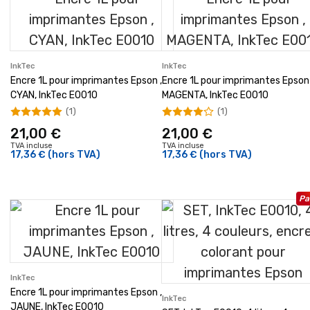
InkTec
InkTec
Encre 1L pour imprimantes Epson ,
Encre 1L pour imprimantes Epson 
CYAN, InkTec E0010
MAGENTA, InkTec E0010
(1)
(1)
21,00 €
21,00 €
TVA incluse
TVA incluse
17,36 €
(hors TVA)
17,36 €
(hors TVA)
Pa
InkTec
Encre 1L pour imprimantes Epson ,
InkTec
JAUNE, InkTec E0010