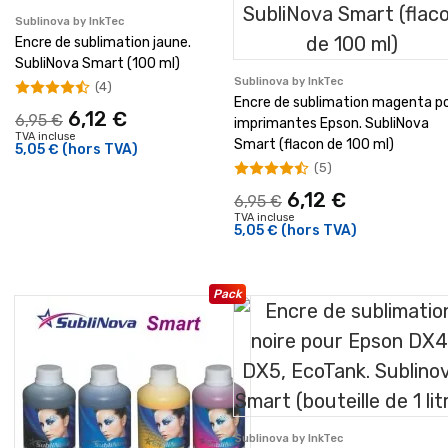
Sublinova by InkTec
Encre de sublimation jaune.
SubliNova Smart (100 ml)
Sublinova by InkTec
(4)
Encre de sublimation magenta p
6,12 €
6,95 €
imprimantes Epson. SubliNova
TVA incluse
Smart (flacon de 100 ml)
5,05 €
(hors TVA)
(5)
6,12 €
6,95 €
TVA incluse
5,05 €
(hors TVA)
Pack
Sublinova by InkTec