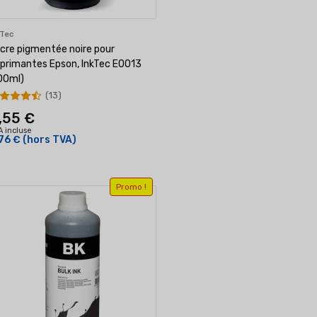
kTec
cre pigmentée noire pour
primantes Epson, InkTec E0013
00ml)
(13)
,55 €
A incluse
76 €
(hors TVA)
Promo !