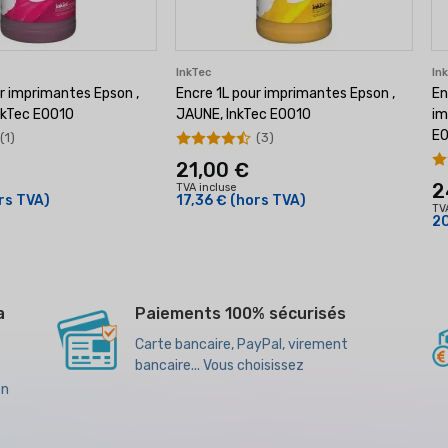
InkTec
In
r imprimantes Epson ,
Encre 1L pour imprimantes Epson ,
En
nkTec E0010
JAUNE, InkTec E0010
im
E
(1)
(3)
21,00 €
2
TVA incluse
rs TVA)
17,36 €
(hors TVA)
TV
20
a
Paiements 100% sécurisés
Carte bancaire, PayPal, virement
bancaire... Vous choisissez
en