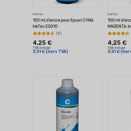
InkTec
InkTec
100 ml d'encre pour Epson CYAN,
100 ml d'en
InkTec E0010
MAGENTA, I
(8)
4,25 €
4,25 €
TVA incluse
TVA incluse
3,51 €
(hors TVA)
3,51 €
(hor