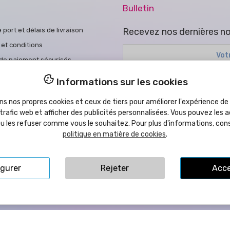
Bulletin
e port et délais de livraison
Recevez nos dernières no
et conditions
de paiement sécurisés
ue de cookies
Vous pouvez vous désinscrire à 
Informations sur les cookies
ue de confidentialité
J'ai lu et accepté la
politique 
ns nos propres cookies et ceux de tiers pour améliorer l'expérience de l
ons d'achat
 trafic web et afficher des publicités personnalisées. Vous pouvez les a
s légales
ou les refuser comme vous le souhaitez. Pour plus d'informations, con
politique en matière de cookies
.
ue d'accessibilité
tez-nous
igurer
Rejeter
Acce
ta Llorens, 109B - 12540 Vila-Real (Castellón) ESPAGNE | TVA: