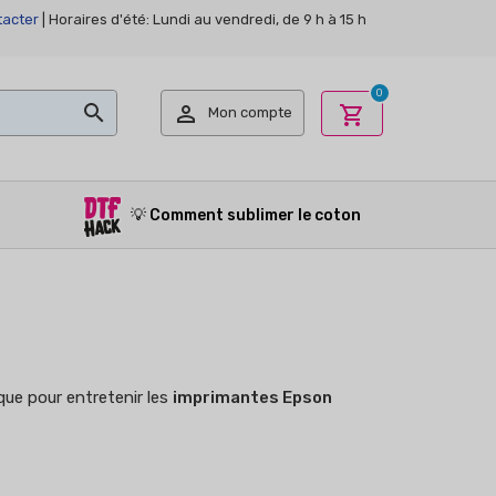
acter
| Horaires d'été: Lundi au vendredi, de 9 h à 15 h
0


shopping_cart
Mon compte
💡
Comment sublimer le coton
 que pour entretenir les
imprimantes Epson