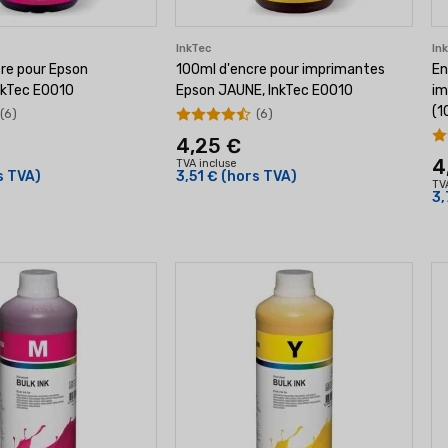
InkTec
In
cre pour Epson
100ml d'encre pour imprimantes
En
nkTec E0010
Epson JAUNE, InkTec E0010
im
(1
(6)
(6)
4,25 €
4
TVA incluse
s TVA)
3,51 €
(hors TVA)
TV
3,