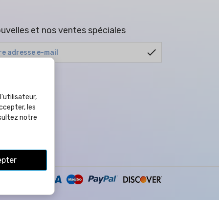
uvelles et nos ventes spéciales
check
tout moment.
de confidentialité
.
'utilisateur,
ccepter, les
sultez notre
pter