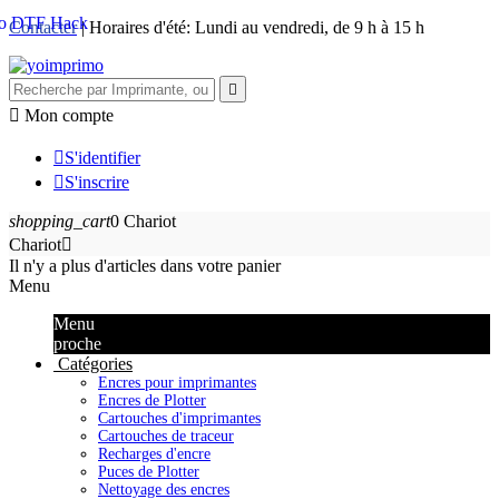
Contacter
| Horaires d'été: Lundi au vendredi, de 9 h à 15 h


Mon compte

S'identifier

S'inscrire
shopping_cart
0
Chariot
Chariot

Il n'y a plus d'articles dans votre panier
Menu
Menu
proche
Catégories
Encres pour imprimantes
Encres de Plotter
Cartouches d'imprimantes
Cartouches de traceur
Recharges d'encre
Puces de Plotter
Nettoyage des encres