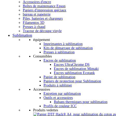
Accessoires d'encre
Boîtes de maintenance Epson
Papiers d'impression spéciaux
bureau et papeterie
Piles, batteries et chargeurs
Filamentos 3D
Presses à chaud
Traceur de découpe vinyle
Sublimation
équipement
Imprimantes à sublimation
Kits de démarrage de sublimation
Presses à sublimation
Consumibles
Encres de sublimation
Encres UltraChrome DS
Encres de sublimation Mimaki
Encres sublimation Ecotank
Papier de sublimation
Papiers de protection pour Sublimation
Produits à sublimer
Accessoires
Entretien par sublimation
Outils et accessoires
Rubans thermiques pour sublimation
Profils de couleur ICC
Produits vedettes