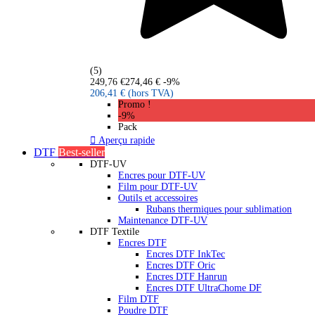
(5)
249,76 €
274,46 €
-9%
206,41 €
(hors TVA)
Promo !
-9%
Pack

Aperçu rapide
DTF
Best-seller
DTF-UV
Encres pour DTF-UV
Film pour DTF-UV
Outils et accessoires
Rubans thermiques pour sublimation
Maintenance DTF-UV
DTF Textile
Encres DTF
Encres DTF InkTec
Encres DTF Oric
Encres DTF Hanrun
Encres DTF UltraChome DF
Film DTF
Poudre DTF