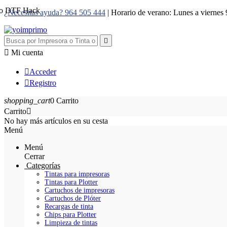
¿Necesitas ayuda? 964 505 444
| Horario de verano: Lunes a viernes


Mi cuenta

Acceder

Registro
shopping_cart
0
Carrito
Carrito

No hay más artículos en su cesta
Menú
Menú
Cerrar
Categorías
Tintas para impresoras
Tintas para Plotter
Cartuchos de impresoras
Cartuchos de Plóter
Recargas de tinta
Chips para Plotter
Limpieza de tintas