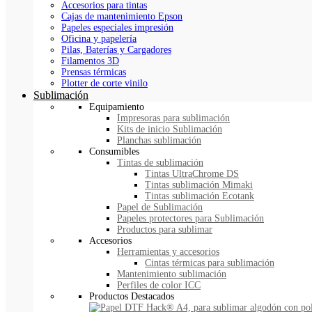
Accesorios para tintas
Cajas de mantenimiento Epson
Papeles especiales impresión
Oficina y papelería
Pilas, Baterías y Cargadores
Filamentos 3D
Prensas térmicas
Plotter de corte vinilo
Sublimación
Equipamiento
Impresoras para sublimación
Kits de inicio Sublimación
Planchas sublimación
Consumibles
Tintas de sublimación
Tintas UltraChrome DS
Tintas sublimación Mimaki
Tintas sublimación Ecotank
Papel de Sublimación
Papeles protectores para Sublimación
Productos para sublimar
Accesorios
Herramientas y accesorios
Cintas térmicas para sublimación
Mantenimiento sublimación
Perfiles de color ICC
Productos Destacados