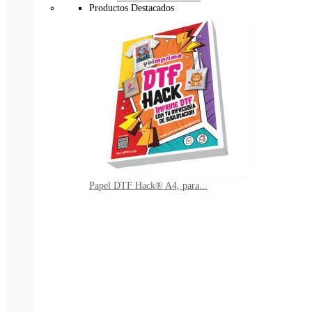
Productos Destacados
Papel DTF Hack® A4, para...