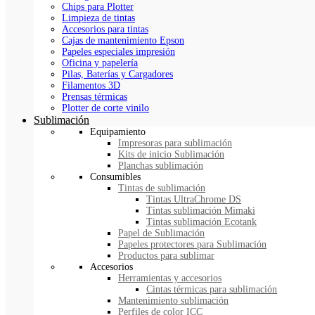
Chips para Plotter
Limpieza de tintas
Accesorios para tintas
Cajas de mantenimiento Epson
Papeles especiales impresión
Oficina y papelería
Pilas, Baterías y Cargadores
Filamentos 3D
Prensas térmicas
Plotter de corte vinilo
Sublimación
Equipamiento
Impresoras para sublimación
Kits de inicio Sublimación
Planchas sublimación
Consumibles
Tintas de sublimación
Tintas UltraChrome DS
Tintas sublimación Mimaki
Tintas sublimación Ecotank
Papel de Sublimación
Papeles protectores para Sublimación
Productos para sublimar
Accesorios
Herramientas y accesorios
Cintas térmicas para sublimación
Mantenimiento sublimación
Perfiles de color ICC