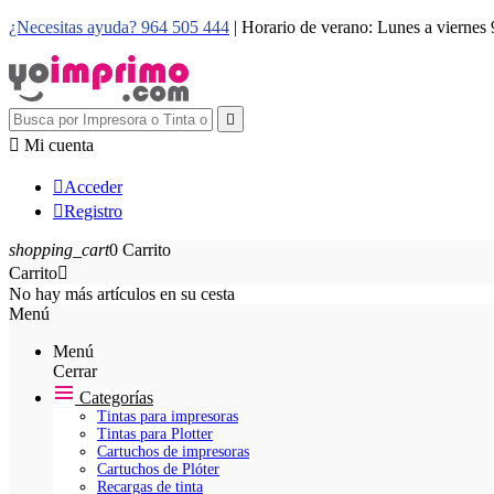
¿Necesitas ayuda? 964 505 444
| Horario de verano: Lunes a viernes


Mi cuenta

Acceder

Registro
shopping_cart
0
Carrito
Carrito

No hay más artículos en su cesta
Menú
Menú
Cerrar
Categorías
Tintas para impresoras
Tintas para Plotter
Cartuchos de impresoras
Cartuchos de Plóter
Recargas de tinta