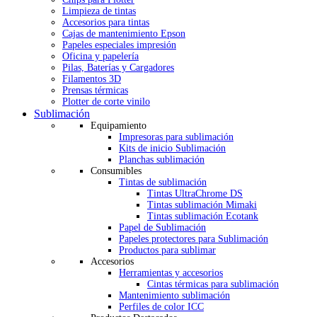
Limpieza de tintas
Accesorios para tintas
Cajas de mantenimiento Epson
Papeles especiales impresión
Oficina y papelería
Pilas, Baterías y Cargadores
Filamentos 3D
Prensas térmicas
Plotter de corte vinilo
Sublimación
Equipamiento
Impresoras para sublimación
Kits de inicio Sublimación
Planchas sublimación
Consumibles
Tintas de sublimación
Tintas UltraChrome DS
Tintas sublimación Mimaki
Tintas sublimación Ecotank
Papel de Sublimación
Papeles protectores para Sublimación
Productos para sublimar
Accesorios
Herramientas y accesorios
Cintas térmicas para sublimación
Mantenimiento sublimación
Perfiles de color ICC