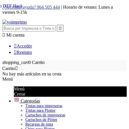
¿Necesitas ayuda? 964 505 444
| Horario de verano: Lunes a
viernes 9-15h


Mi cuenta

Acceder

Registro
shopping_cart
0
Carrito
Carrito

No hay más artículos en su cesta
Menú
Menú
Cerrar
Categorías
Tintas para impresoras
Tintas para Plotter
Cartuchos de impresoras
Cartuchos de Plóter
Recargas de tinta
Chips para Plotter