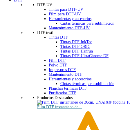
DTF-UV
Tintas para DTF-UV
Film para DTF-UV
Herramientas y accesorios
Cintas térmicas para sublimación
Mantenimiento DTF-UV
DTF textil
Tintas DTF
Tintas DTF InkTec
Tintas DTF ORIC
Tintas DTF Hanrun
Tintas DTF UltraChrome DF
Film DTF
Polvo DTF
Impresoras DTF
Mantenimiento DTF
Herramientas y accesorios
Cintas térmicas para sublimación
Planchas térmicas DTF
Purificador DTF
Productos Destacados
Film DTF instantáneo de...