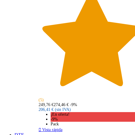
(5)
249,76 €
274,46 €
-9%
206,41 €
(sin IVA)
¡En oferta!
-9%
Pack

Vista rápida
DTF