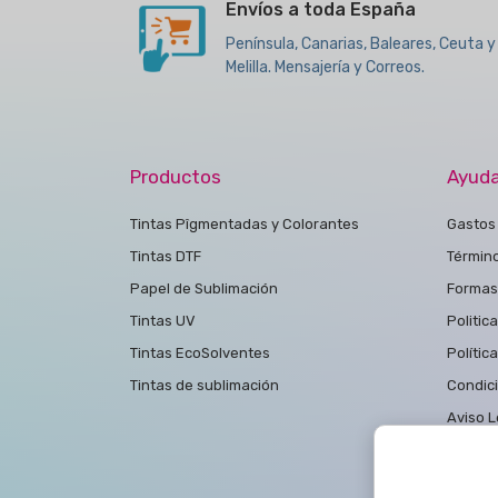
Envíos a toda España
Península, Canarias, Baleares, Ceuta y
Melilla. Mensajería y Correos.
Productos
Ayud
Tintas Pîgmentadas y Colorantes
Gastos 
Tintas DTF
Términ
Papel de Sublimación
Formas
Tintas UV
Politic
Tintas EcoSolventes
Polític
Tintas de sublimación
Condic
Aviso L
Polític
Contac