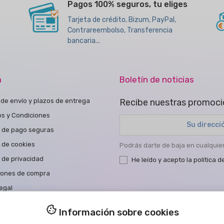
Pagos 100% seguros, tu eliges
Tarjeta de crédito, Bizum, PayPal,
Contrareembolso, Transferencia
bancaria...
a
Boletín de noticias
de envío y plazos de entrega
Recibe nuestras promoci
os y Condiciones
 de pago seguras
a de cookies
Podrás darte de baja en cualqui
a de privacidad
He leído y acepto la
política d
iones de compra
egal
a de Accesibilidad
Información sobre cookies
tar con nosotros