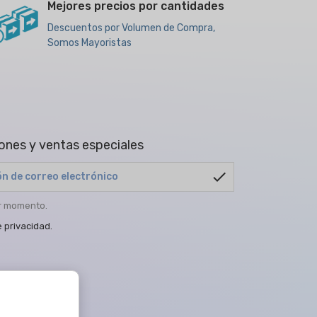
Mejores precios por cantidades
Descuentos por Volumen de Compra,
Somos Mayoristas
ones y ventas especiales
check
er momento.
e privacidad
.