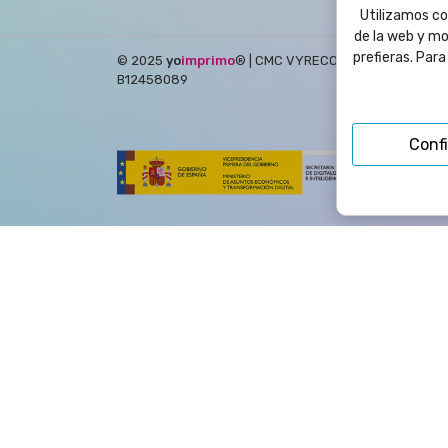
Utilizamos coo
de la web y mo
prefieras. Par
© 2025
yo
imprimo
®
| CMC VYRECO SL - C/Juan Bautis
B12458089
Conf