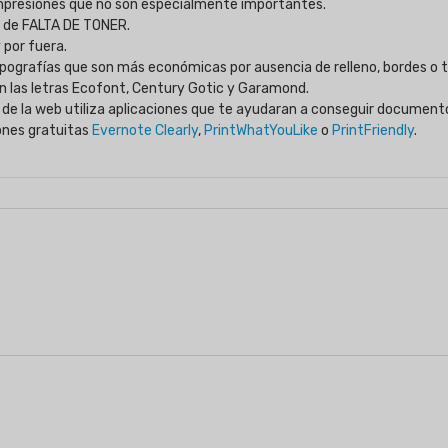
mpresiones que no son especialmente importantes.
o de FALTA DE TONER.
 por fuera.
ipografías que son más económicas por ausencia de relleno, bordes o
n las letras Ecofont, Century Gotic y Garamond.
 de la web utiliza aplicaciones que te ayudaran a conseguir documento
ones gratuitas
Evernote Clearly
,
PrintWhatYouLike
o
PrintFriendly
.