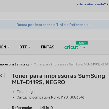
¿Necesitas ayuda? 9
TIENDA
cricut™
IÓN
DTF
TINTAS
impresora Samsung
Toner para impresoras SamSung MLT-D119S, NEG
Toner para impresoras SamSung
MLT-D119S, NEGRO
Tóner negro
Cartucho compatible MLT-D119S (SU863A)
Referencia:
LML1610