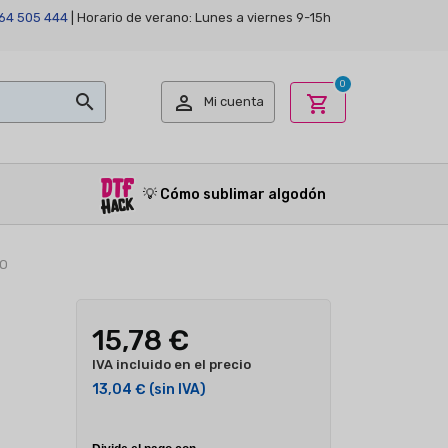
64 505 444
| Horario de verano: Lunes a viernes 9-15h
0


shopping_cart
Mi cuenta
💡
Cómo sublimar algodón
RO
15,78 €
IVA incluido en el precio
13,04 €
(sin IVA)