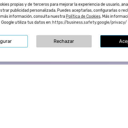
kies propias y de terceros para mejorar la experiencia de usuario, anal
strar publicidad personalizada. Puedes aceptarlas, configurarlas o re
a más información, consulta nuestra
Política de Cookies
. Más informac
ta Llorens, 109B - 12540 Vila-Real (Castellón) ESPAÑA | CIF:
Google utiliza tus datos en:
https://business.safety.google/privacy/
igurar
Rechazar
Ace