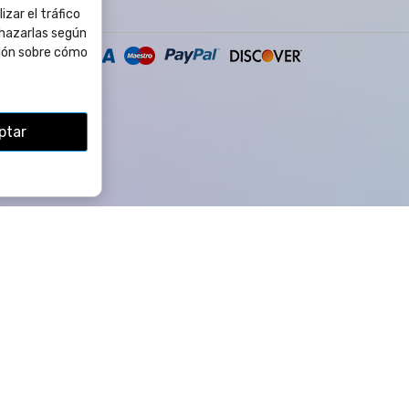
izar el tráfico
chazarlas según
ión sobre cómo
ptar