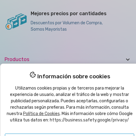
Mejores precios por cantidades
Descuentos por Volumen de Compra,
Somos Mayoristas

Productos

Ayuda
Información sobre cookies
Utilizamos cookies propias y de terceros para mejorar la

Boletín de noticias
experiencia de usuario, analizar el tráfico de la web y mostrar
publicidad personalizada. Puedes aceptarlas, configurarlas o
rechazarlas según prefieras. Para más información, consulta
nuestra
Política de Cookies
. Más información sobre cómo Google
© 2025
yo
imprimo
®
| CMC VYRECO SL - C/Juan Bautista Llorens,
109B - 12540 Vila-Real (Castellón) ESPAÑA | CIF: B12458089
utiliza tus datos en:
https://business.safety.google/privacy/