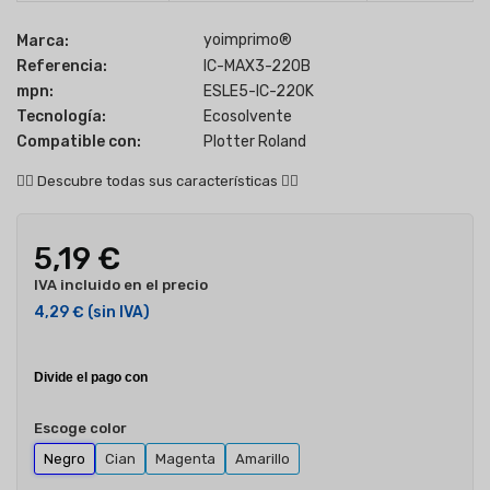
yoimprimo®
Marca:
Referencia:
IC-MAX3-220B
mpn:
ESLE5-IC-220K
Tecnología:
Ecosolvente
Compatible con:
Plotter Roland
👇🏻
Descubre todas sus características
👇🏻
5,19 €
IVA incluido en el precio
4,29 €
(sin IVA)
Escoge color
Negro
Cian
Magenta
Amarillo