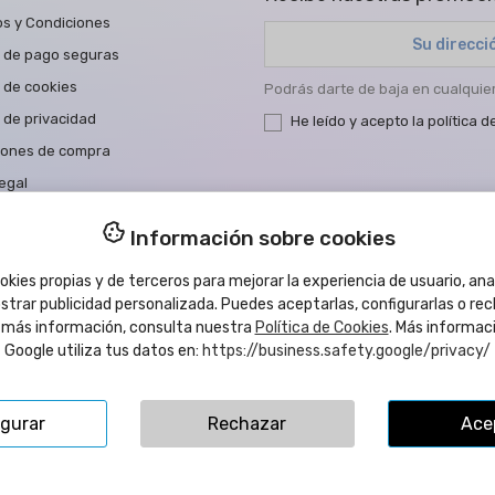
os y Condiciones
 de pago seguras
a de cookies
Podrás darte de baja en cualqui
a de privacidad
He leído y acepto la
política d
iones de compra
egal
a de Accesibilidad
Información sobre cookies
tar con nosotros
kies propias y de terceros para mejorar la experiencia de usuario, anal
strar publicidad personalizada. Puedes aceptarlas, configurarlas o re
a más información, consulta nuestra
Política de Cookies
. Más informac
ta Llorens, 109B - 12540 Vila-Real (Castellón) ESPAÑA | CIF:
Google utiliza tus datos en:
https://business.safety.google/privacy/
igurar
Rechazar
Ace