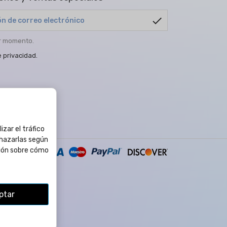
check
er momento.
e privacidad
.
izar el tráfico
chazarlas según
ión sobre cómo
ptar