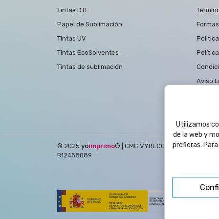
Tintas DTF
Términ
Papel de Sublimación
Formas
Tintas UV
Politic
Tintas EcoSolventes
Polític
Tintas de sublimación
Condic
Aviso L
Polític
Contac
Utilizamos coo
de la web y mo
prefieras. Par
© 2025
yo
imprimo
®
| CMC VYRECO SL - C/Juan Bautis
B12458089
Conf