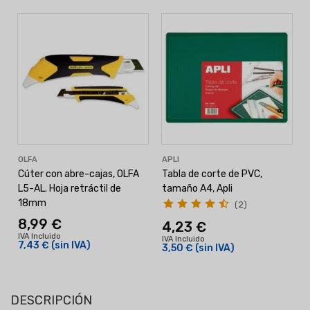
OLFA
APLI
Cúter con abre-cajas, OLFA
Tabla de corte de PVC,
L5-AL. Hoja retráctil de
tamaño A4, Apli
18mm
(2)
8,99 €
4,23 €
I
IVA Incluido
IVA Incluido
7,43 €
(sin IVA)
3,50 €
(sin IVA)
DESCRIPCIÓN