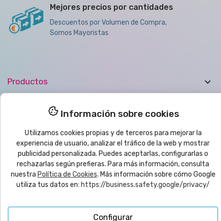
Mejores precios por cantidades
Descuentos por Volumen de Compra,
Somos Mayoristas

Productos

Ayuda
Información sobre cookies
Utilizamos cookies propias y de terceros para mejorar la

Boletín de noticias
experiencia de usuario, analizar el tráfico de la web y mostrar
publicidad personalizada. Puedes aceptarlas, configurarlas o
rechazarlas según prefieras. Para más información, consulta
© 2025
yo
imprimo
®
| CMC VYRECO SL - C/Juan Bautista Llorens,
nuestra
Política de Cookies
. Más información sobre cómo Google
109B - 12540 Vila-Real (Castellón) ESPAÑA | CIF: B12458089
utiliza tus datos en:
https://business.safety.google/privacy/
Configurar