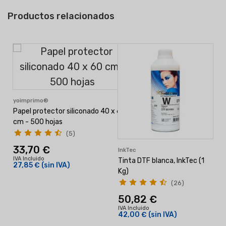
Productos relacionados
yoimprimo®
Papel protector siliconado 40 x 60
cm - 500 hojas
(5)
33,70 €
InkTec
IVA Incluido
Tinta DTF blanca, InkTec (1
27,85 €
(sin IVA)
Kg)
(26)
50,82 €
I
IVA Incluido
42,00 €
(sin IVA)