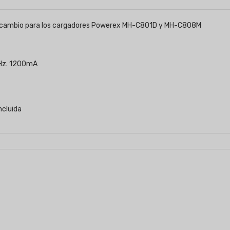
 recambio para los cargadores Powerex MH-C801D y MH-C808M
 Hz. 1200mA
ncluida