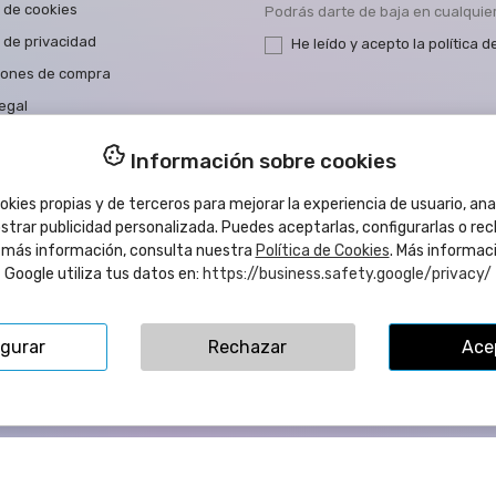
a de cookies
Podrás darte de baja en cualqui
a de privacidad
He leído y acepto la
política d
iones de compra
egal
a de Accesibilidad
Información sobre cookies
tar con nosotros
kies propias y de terceros para mejorar la experiencia de usuario, anal
strar publicidad personalizada. Puedes aceptarlas, configurarlas o re
a más información, consulta nuestra
Política de Cookies
. Más informac
ta Llorens, 109B - 12540 Vila-Real (Castellón) ESPAÑA | CIF:
Google utiliza tus datos en:
https://business.safety.google/privacy/
igurar
Rechazar
Ace