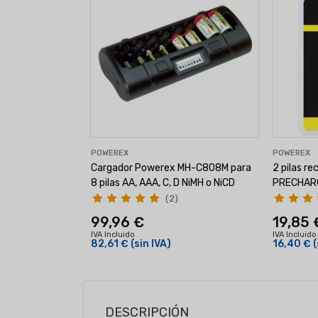
POWEREX
POWEREX
Cargador Powerex MH-C808M para
2 pilas r
8 pilas AA, AAA, C, D NiMH o NiCD
PRECHAR
(2)
99,96 €
19,85 
IVA Incluido
IVA Incluido
82,61 €
(sin IVA)
16,40 €
(
DESCRIPCIÓN