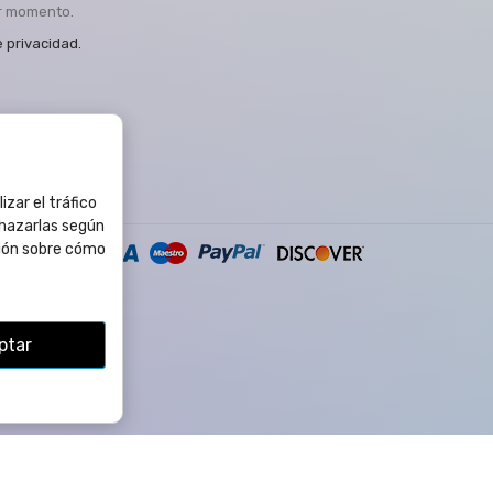
er momento.
e privacidad
.
izar el tráfico
chazarlas según
ión sobre cómo
ptar