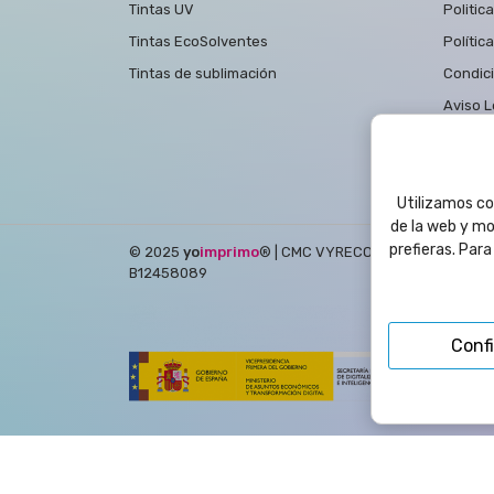
Tintas UV
Politic
Tintas EcoSolventes
Polític
Tintas de sublimación
Condic
Aviso L
Polític
Contac
Utilizamos coo
de la web y mo
prefieras. Par
© 2025
yo
imprimo
®
| CMC VYRECO SL - C/Juan Bautis
B12458089
Conf