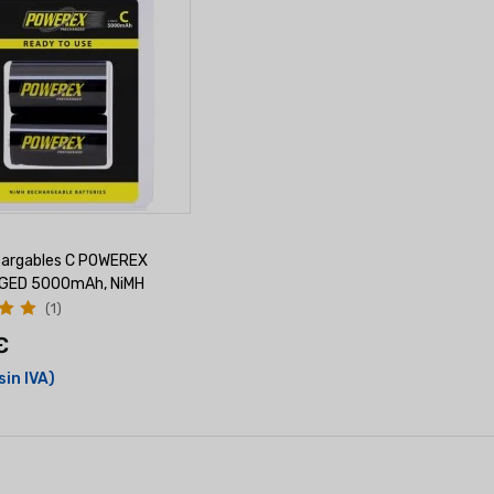
ecargables C POWEREX
GED 5000mAh, NiMH
(1)
€
sin IVA)