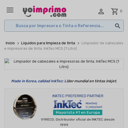

shopping_cart
0
MENÚ

Inicio
Líquidos para limpieza de tinta
Limpiador de cabezales
e impresoras de tinta. InkTec MCS (1 Litro)
Made in Korea, calidad InkTec: L
íder mundial en tintas inkjet
.
INKTEC PREFERRED PARTNER
Mayorista #1 en Europa
VYRECO, Distribuidor oficial de INKTEC desde
1999