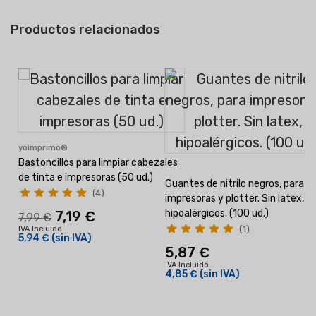
Productos relacionados
yoimprimo®
Bastoncillos para limpiar cabezales
de tinta e impresoras (50 ud.)
Guantes de nitrilo negros, para
(4)
impresoras y plotter. Sin latex,
hipoalérgicos. (100 ud.)
7,19 €
7,99 €
(1)
IVA Incluido
5,94 €
(sin IVA)
5,87 €
IVA Incluido
4,85 €
(sin IVA)
I