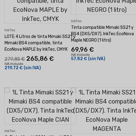
InkTec
Tinta compatible Mimaki SS21 y
InkTec
BS4 (DX5/DX7). InkTec EcoNova
LOTE 4 Litros de tinta Mimaki SS21 y
Maple NEGRO (1 litro)
Mimaki BS4 compatible, tinta
69,96 €
EcoNova MAPLE by InkTec, CMYK
IVA Incluido
265,86 €
279,85 €
57,82 €
(sin IVA)
IVA Incluido
219,72 €
(sin IVA)
InkTec