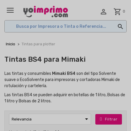

shopping_cart
0
MENÚ

Inicio
Tintas para plotter
Tintas BS4 para Mimaki
Las tintas y consumibles
Mimaki BS4
son del tipo Solvente
suave o EcoSolvente para impresoras y cortadoras Mimaki de
rotulación y cartelería.
Las tintas BS4 se pueden adquirir en botellas de 1 litro, Bolsas de
1 litro y Bolsas de 2 litros.

Filtrar
Relevancia