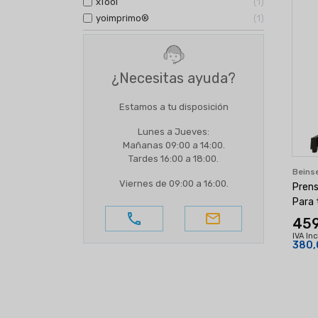
xTool
1
yoimprimo®
1
¿Necesitas ayuda?
Estamos a tu disposición
Lunes a Jueves:
Mañanas 09:00 a 14:00.
Tardes 16:00 a 18:00.
Beins
Viernes de 09:00 a 16:00.
Prens
Para 
call
email
459
IVA In
380,