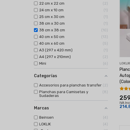
22 cm x 22 cm
2
24 cm x 10 cm
1
25 cm x 30 cm
1
38 cm x 30 cm
1
38 cm x 38 cm
10
40 cm x 50 cm
13
40 cm x 60 cm
5
A3 (297 x 420 mm)
1
A4 (297 x 210mm)
2
Mini
6
LOKLI
Planc
Auto
Categorías
(Colo
Accesorios para planchas transfer
2
Planchas para Camisetas y
8
Sudaderas
259
IVA In
214,
Marcas
Beinsen
4
LOKLIK
4