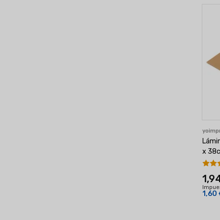
yoim
Lámin
x 38
1,9
Impues
1,60