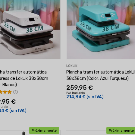
K
LOKLIK
ha transfer automática
Plancha transfer automática LokLi
press de LokLik 38x38cm
38x38cm (Color: Azul Turquesa)
r: Blanco)
259,95 €
(1)
IVA Incluido
214,84 €
(sin IVA)
,95 €
cluido
84 €
(sin IVA)
Próximamente
Próximamente