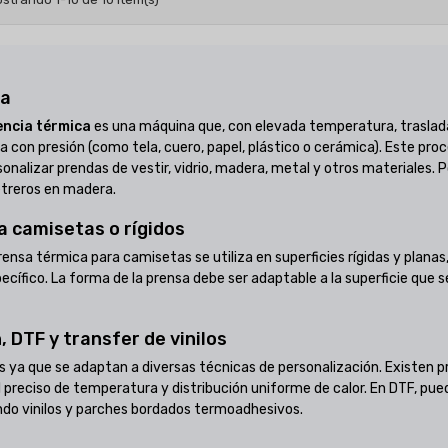
ca
encia térmica
es una máquina que, con elevada temperatura, traslada
 fija con presión (como tela, cuero, papel, plástico o cerámica). Este p
rsonalizar prendas de vestir, vidrio, madera, metal y otros materiales.
etreros en madera.
a camisetas o rígidos
sa térmica para camisetas se utiliza en superficies rígidas y planas, 
cífico. La forma de la prensa debe ser adaptable a la superficie que 
 DTF y transfer de vinilos
 ya que se adaptan a diversas técnicas de personalización. Existen p
ol preciso de temperatura y distribución uniforme de calor. En DTF, p
ndo vinilos y parches bordados termoadhesivos.