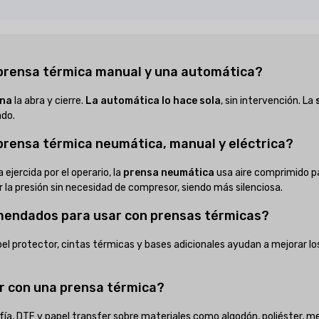
a prensa térmica manual y una automática?
ona
la abra y cierre.
La automática lo hace sola
, sin intervención. La
do.
 prensa térmica neumática, manual y eléctrica?
 ejercida por el operario, la
prensa neumática
usa aire comprimido pa
a presión sin necesidad de compresor, siendo más silenciosa.
omendados para usar con prensas térmicas?
el protector, cintas térmicas y bases adicionales ayudan a mejorar los
r con una prensa térmica?
rafía, DTF y papel transfer sobre materiales como algodón, poliéster, 