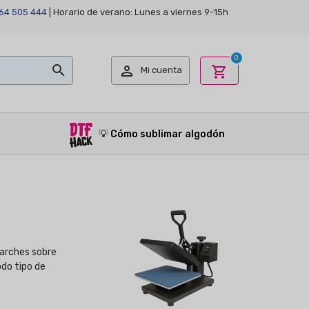
64 505 444
| Horario de verano: Lunes a viernes 9-15h
0


shopping_cart
Mi cuenta
💡
Cómo sublimar algodón
parches sobre
do tipo de