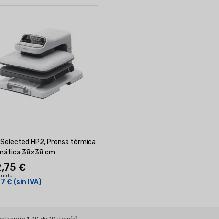
 Selected HP2, Prensa térmica
mática 38×38 cm
,75 €
cluido
17 €
(sin IVA)
strando 1-10 de 10 item(s)