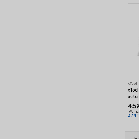
xTool
xTool
auto
452
IVA In
374,
Mo