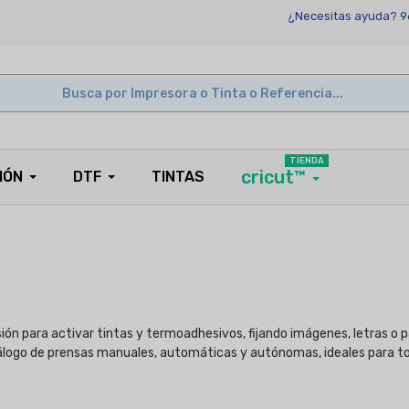
¿Necesitas ayuda? 9
TIENDA
cricut™
IÓN
DTF
TINTAS
esión para activar tintas y termoadhesivos, fijando imágenes, letras o 
tálogo de prensas manuales, automáticas y autónomas, ideales para to