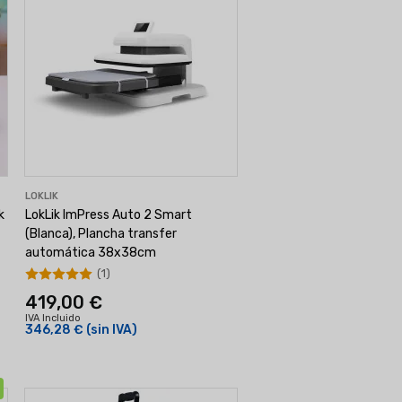
LOKLIK
k
LokLik ImPress Auto 2 Smart
(Blanca), Plancha transfer
automática 38x38cm
(1)
419,00 €
IVA Incluido
346,28 €
(sin IVA)