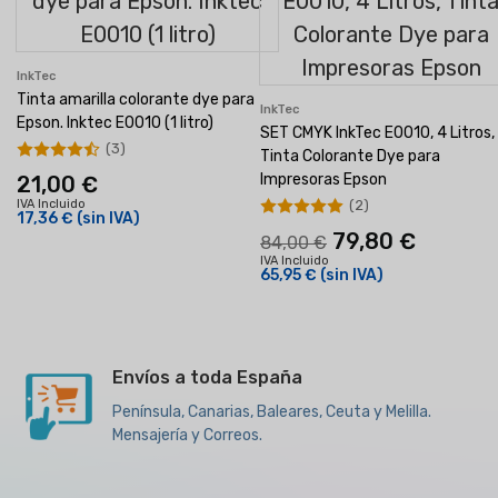
InkTec
Tinta amarilla colorante dye para
InkTec
Epson. Inktec E0010 (1 litro)
SET CMYK InkTec E0010, 4 Litros,
(3)
Tinta Colorante Dye para
Impresoras Epson
21,00 €
(2)
IVA Incluido
17,36 €
(sin IVA)
79,80 €
84,00 €
IVA Incluido
65,95 €
(sin IVA)
Envíos a toda España
Península, Canarias, Baleares, Ceuta y Melilla.
Mensajería y Correos.