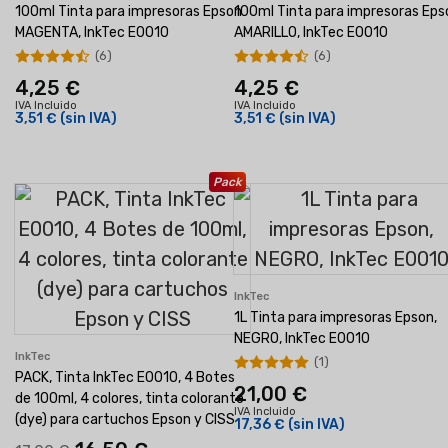
100ml Tinta para impresoras Epson
100ml Tinta para impresoras Eps
MAGENTA, InkTec E0010
AMARILLO, InkTec E0010
(6)
(6)
4,25 €
4,25 €
IVA Incluido
IVA Incluido
3,51 €
(sin IVA)
3,51 €
(sin IVA)
Pack
InkTec
1L Tinta para impresoras Epson,
NEGRO, InkTec E0010
InkTec
(1)
PACK, Tinta InkTec E0010, 4 Botes
21,00 €
de 100ml, 4 colores, tinta colorante
IVA Incluido
(dye) para cartuchos Epson y CISS
17,36 €
(sin IVA)