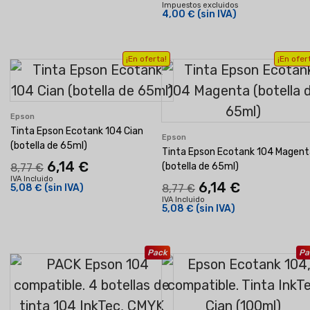
Impuestos excluidos
4,00 €
(sin IVA)
¡En oferta!
¡En ofer
Epson
Tinta Epson Ecotank 104 Cian
Epson
(botella de 65ml)
Tinta Epson Ecotank 104 Magent
6,14 €
(botella de 65ml)
8,77 €
IVA Incluido
6,14 €
5,08 €
(sin IVA)
8,77 €
IVA Incluido
5,08 €
(sin IVA)
Pack
Pa