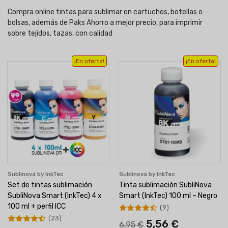
Compra online tintas para sublimar en cartuchos, botellas o
bolsas, además de Paks Ahorro a mejor precio, para imprimir
sobre tejidos, tazas, con calidad
¡En oferta!
¡En oferta!
Sublinova by InkTec
Sublinova by InkTec
Set de tintas sublimación
Tinta sublimación SubliNova
SubliNova Smart (InkTec) 4 x
Smart (InkTec) 100 ml – Negro
100 ml + perfil ICC
(9)
(23)
5,56 €
6,95 €