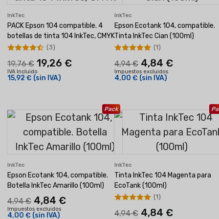
InkTec
InkTec
PACK Epson 104 compatible. 4
Epson Ecotank 104, compatible.
botellas de tinta 104 InkTec, CMYK
Tinta InkTec Cian (100ml)
(3)
(1)
19,26 €
4,84 €
19,76 €
4,94 €
IVA Incluido
Impuestos excluidos
15,92 €
(sin IVA)
4,00 €
(sin IVA)
Pack
Pa
InkTec
InkTec
Epson Ecotank 104, compatible.
Tinta InkTec 104 Magenta para
Botella InkTec Amarillo (100ml)
EcoTank (100ml)
(1)
4,84 €
4,94 €
Impuestos excluidos
4,84 €
4,94 €
4,00 €
(sin IVA)