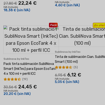
22,24 €
IVA Incluido
27,80 €
4,60 €
(sin IVA)
IVA Incluido
18,38 €
(sin IVA)
Pack
¡En ofer
Sublinova by InkTec
Tinta de sublimación Cian. Subli
Sublinova by InkTec
Smart (100 ml)
Pack tinta sublimación SubliNova
(5)
Smart (InkTec) para Epson EcoTank
4 x 100 ml + perfil ICC
6,12 €
6,95 €
(19)
IVA Incluido
5,05 €
(sin IVA)
24,45 €
30,56 €
IVA Incluido
20,20 €
(sin IVA)