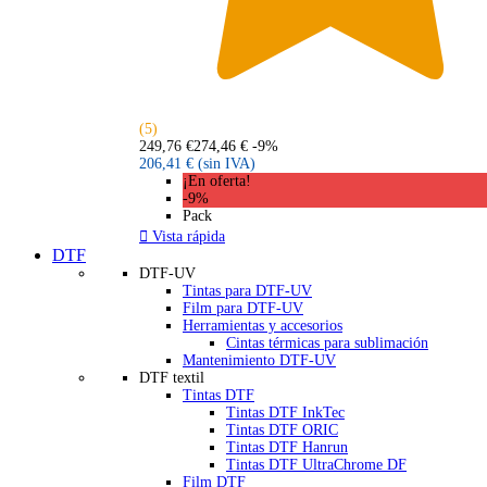
(5)
249,76 €
274,46 €
-9%
206,41 €
(sin IVA)
¡En oferta!
-9%
Pack

Vista rápida
DTF
DTF-UV
Tintas para DTF-UV
Film para DTF-UV
Herramientas y accesorios
Cintas térmicas para sublimación
Mantenimiento DTF-UV
DTF textil
Tintas DTF
Tintas DTF InkTec
Tintas DTF ORIC
Tintas DTF Hanrun
Tintas DTF UltraChrome DF
Film DTF