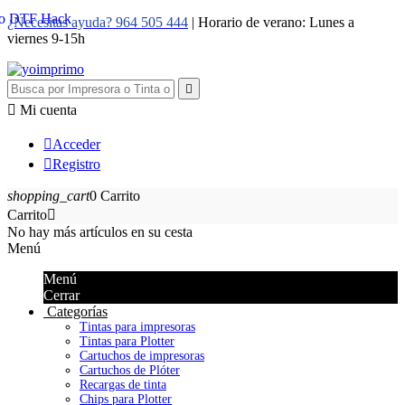
¿Necesitas ayuda? 964 505 444
| Horario de verano: Lunes a
viernes 9-15h


Mi cuenta

Acceder

Registro
shopping_cart
0
Carrito
Carrito

No hay más artículos en su cesta
Menú
Menú
Cerrar
Categorías
Tintas para impresoras
Tintas para Plotter
Cartuchos de impresoras
Cartuchos de Plóter
Recargas de tinta
Chips para Plotter