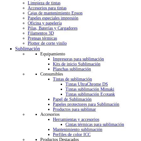
Limpieza de tintas
Accesorios para tintas
Cajas de mantenimiento Epson
Papeles especiales impresión
Oficina y papelería
Pilas, Baterías y Cargadores
Filamentos 3D
Prensas térmicas
Plotter de corte vinilo
Sublimación
Equipamiento
Impresoras para sublimación
Kits de inicio Sublimación
Planchas sublimación
Consumibles
Tintas de sublimación
Tintas UltraChrome DS
Tintas sublimación Mimaki
Tintas sublimación Ecotank
Papel de Sublimación
Papeles protectores para Sublimación
Productos para sublimar
Accesorios
Herramientas y accesorios
Cintas térmicas para sublimación
Mantenimiento sublimación
Perfiles de color ICC
Productos Destacados