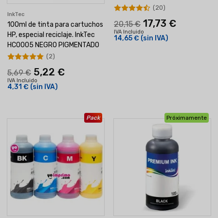
(20)
InkTec
17,73 €
20,15 €
100ml de tinta para cartuchos
IVA Incluido
HP, especial reciclaje. InkTec
14,65 €
(sin IVA)
HC0005 NEGRO PIGMENTADO
(2)
5,22 €
5,69 €
IVA Incluido
4,31 €
(sin IVA)
Pack
Próximamente