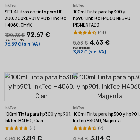
InkTec
InkTec
SET 4 Litros de tinta para HP
100ml Tinta para hp300 y
300, 300xl, 901 y 901xl, InkTec
hp901, InkTec H4060 NEGRO
H4060, CMYK
PIGMENTADO
(44)
92,67 €
100,73 €
IVA Incluido
4,63 €
5,63 €
76,59 €
(sin IVA)
IVA Incluido
3,82 €
(sin IVA)
InkTec
InkTec
100ml Tinta para hp300 y hp901,
100ml Tinta para hp300 y hp901,
InkTec H4060, Cian
InkTec H4060, Magenta
(5)
(7)
3,84 €
3,84 €
4,84 €
4,84 €