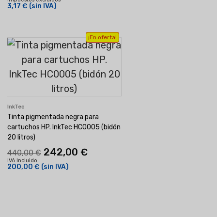
3,17 €
(sin IVA)
¡En oferta!
InkTec
Tinta pigmentada negra para
cartuchos HP. InkTec HC0005 (bidón
20 litros)
242,00 €
440,00 €
IVA Incluido
200,00 €
(sin IVA)