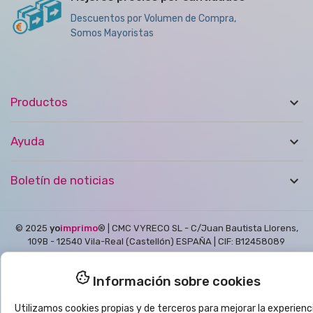
Descuentos por Volumen de Compra,
Somos Mayoristas

Productos

Ayuda

Boletín de noticias
© 2025
yo
imprimo
®
| CMC VYRECO SL - C/Juan Bautista Llorens,
109B - 12540 Vila-Real (Castellón) ESPAÑA | CIF: B12458089
Información sobre cookies
Utilizamos cookies propias y de terceros para mejorar la experienc