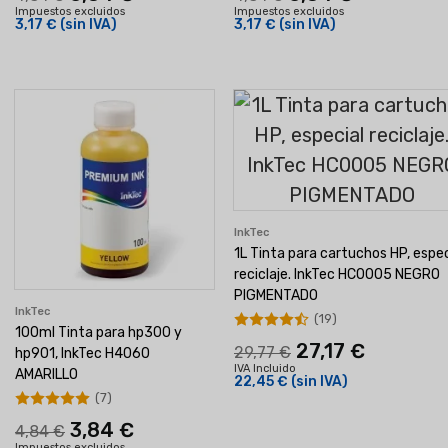
Impuestos excluidos
Impuestos excluidos
3,17 €
(sin IVA)
3,17 €
(sin IVA)
InkTec
1L Tinta para cartuchos HP, espec
reciclaje. InkTec HC0005 NEGRO
PIGMENTADO
InkTec
(19)
100ml Tinta para hp300 y
27,17 €
29,77 €
hp901, InkTec H4060
IVA Incluido
AMARILLO
22,45 €
(sin IVA)
(7)
3,84 €
4,84 €
Impuestos excluidos