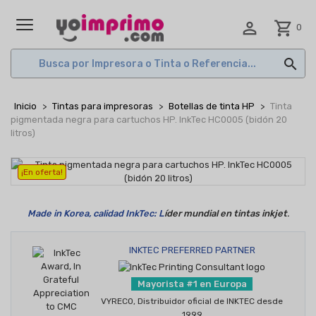

shopping_cart
0
MENÚ

Inicio
Tintas para impresoras
Botellas de tinta HP
Tinta
pigmentada negra para cartuchos HP. InkTec HC0005 (bidón 20
litros)
¡En oferta!
Made in Korea, calidad InkTec: L
íder mundial en tintas inkjet
.
INKTEC PREFERRED PARTNER
Mayorista #1 en Europa
VYRECO, Distribuidor oficial de INKTEC desde
1999