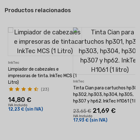
Productos relacionados
InkTec
Limpiador de cabezales e
impresoras de tinta. InkTec MCS (1
InkTec
Litro)
Tinta Cian para cartuchos hp301,
(23)
hp302, hp303, hp304, hp305,
14,80 €
hp307 y hp62. InkTec H1061 (1 litr
IVA Incluido
12,23 €
(sin IVA)
21,69 €
23,65 €
IVA Incluido
17,93 €
(sin IVA)
(