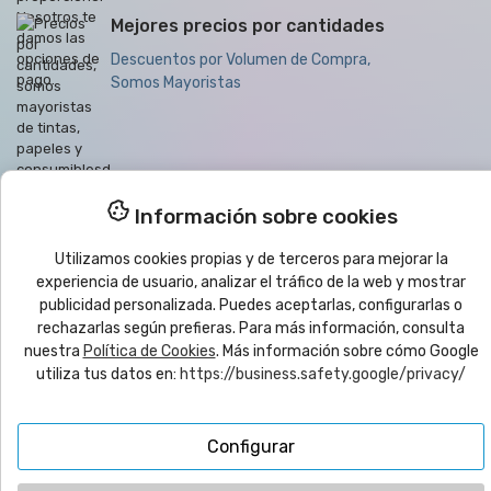
Mejores precios por cantidades
Descuentos por Volumen de Compra,
Somos Mayoristas

Productos
Información sobre cookies

Ayuda
Utilizamos cookies propias y de terceros para mejorar la
experiencia de usuario, analizar el tráfico de la web y mostrar
publicidad personalizada. Puedes aceptarlas, configurarlas o

Boletín de noticias
rechazarlas según prefieras. Para más información, consulta
nuestra
Política de Cookies
. Más información sobre cómo Google
utiliza tus datos en:
https://business.safety.google/privacy/
© 2025
yo
imprimo
®
| CMC VYRECO SL - C/Juan Bautista Llorens,
109B - 12540 Vila-Real (Castellón) ESPAÑA | CIF: B12458089
Configurar