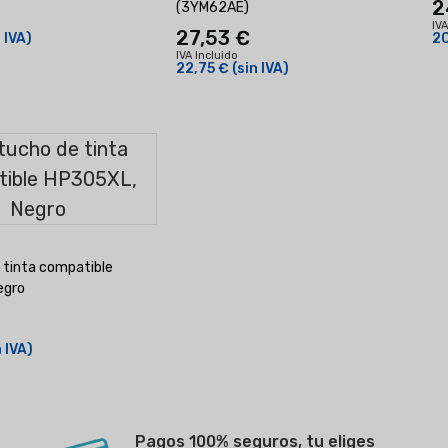
2
(3YM62AE)
IVA
27,53 €
n IVA)
20
IVA Incluido
22,75 €
(sin IVA)
 tinta compatible
egro
n IVA)
Pagos 100% seguros, tu eliges