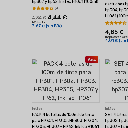
hp307 y hp62. InkTec H1061 (100ml)
cartuchos h
(4)
hp304, hp30
H1061 (100m
4,44 €
4,84 €
IVA Incluido
3,67 €
(sin IVA)
4,85 €
Impuestos exc
4,01 €
(sin 
Pack
InkTec
InkTec
PACK 4 botellas de 100ml de tinta
SET 4 Litros
para HP301, HP302, HP303, HP304,
hp302, hp30
HP305, HP307 y HP62, InkTec H1061
hp307 y hp6