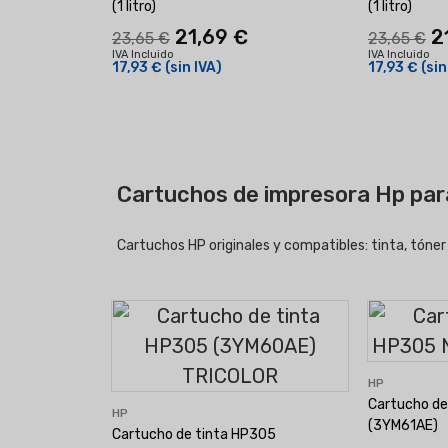
(1 litro)
(1 litro)
21,69 €
2
23,65 €
23,65 €
IVA Incluido
IVA Incluido
17,93 €
(sin IVA)
17,93 €
(sin
Cartuchos de impresora Hp pa
Cartuchos HP originales y compatibles: tinta, tóne
HP
Cartucho de
HP
(3YM61AE)
Cartucho de tinta HP305