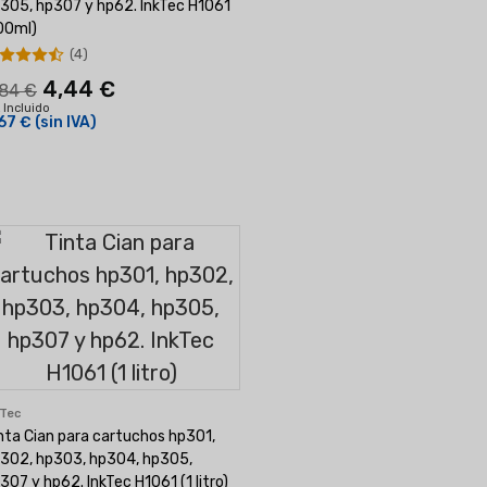
305, hp307 y hp62. InkTec H1061
00ml)
(4)
4,44 €
,84 €
 Incluido
67 €
(sin IVA)
kTec
nta Cian para cartuchos hp301,
302, hp303, hp304, hp305,
307 y hp62. InkTec H1061 (1 litro)