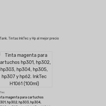
ank. Tintas InkTec y Hp al mejor precio
kTec
nta magenta para cartuchos
301, hp302, hp303, hp304,