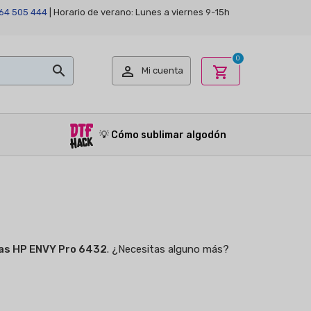
64 505 444
| Horario de verano: Lunes a viernes 9-15h
0


shopping_cart
Mi cuenta
💡
Cómo sublimar algodón
as HP ENVY Pro 6432
. ¿Necesitas alguno más?