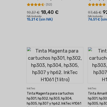
(52)
18,40 €
9
19,37 €
97,45 €
IVA Incluido
IVA Incluido
15,21 €
(sin IVA)
76,51 €
(sin
InkTec
InkTec
Tinta Magenta para cartuchos
Tinta Amaril
hp301, hp302, hp303, hp304,
hp301, hp30
hp305, hp307 y hp62. InkTec H1061
hp305, hp30