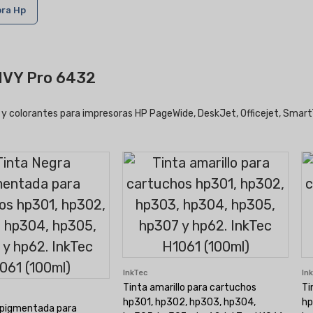
ora Hp
ENVY Pro 6432
 y colorantes para impresoras HP PageWide, DeskJet, Officejet, SmartT
InkTec
In
Tinta amarillo para cartuchos
Ti
hp301, hp302, hp303, hp304,
hp
 pigmentada para