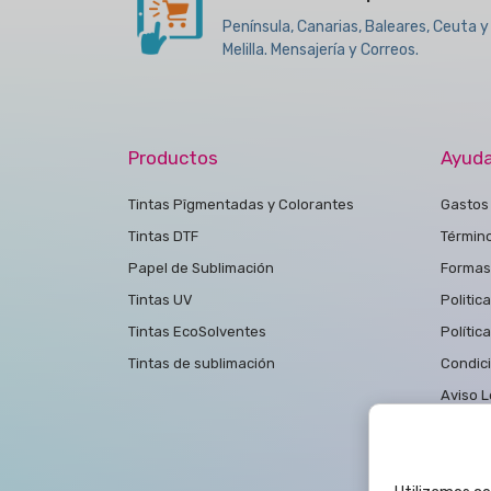
Península, Canarias, Baleares, Ceuta y
Melilla. Mensajería y Correos.
Productos
Ayud
Tintas Pîgmentadas y Colorantes
Gastos 
Tintas DTF
Términ
Papel de Sublimación
Formas
Tintas UV
Politic
Tintas EcoSolventes
Polític
Tintas de sublimación
Condic
Aviso L
Polític
Contac