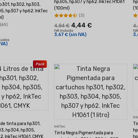
hp305, hp307 y hp62. InkTec H1061
hp
p301, hp302, hp303,
(100ml)
(1
5, hp307 y hp62. InkTec
(3)
l)
4,44 €
(65)
4,84 €
4
IVA Incluido
IVA
3,67 €
(sin IVA)
3,
luidos
IVA)
Pack
In
 de tinta para hp301,
Ti
InkTec
3, hp304, hp305,
hp
Tinta Negra Pigmentada para
2, InkTec H1061, CMYK
hp