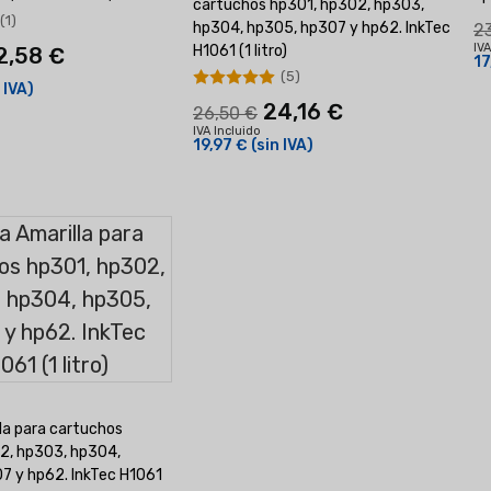
cartuchos hp301, hp302, hp303,
(1)
hp304, hp305, hp307 y hp62. InkTec
2
IVA
H1061 (1 litro)
2,58 €
17
(5)
 IVA)
24,16 €
26,50 €
IVA Incluido
19,97 €
(sin IVA)
la para cartuchos
2, hp303, hp304,
7 y hp62. InkTec H1061