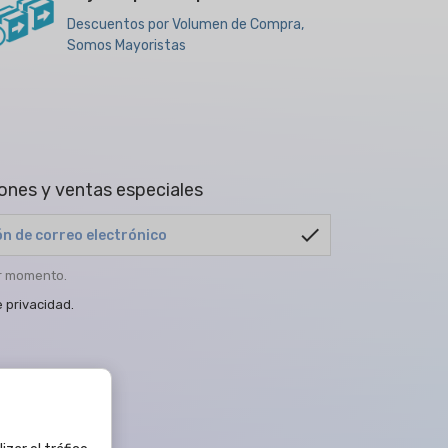
Descuentos por Volumen de Compra,
Somos Mayoristas
ones y ventas especiales
check
er momento.
e privacidad
.